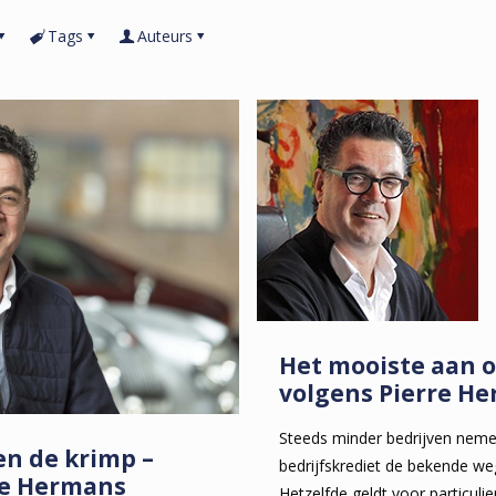
Tags
Auteurs
Het mooiste aan
volgens Pierre H
Steeds minder bedrijven nem
en de krimp –
bedrijfskrediet de bekende we
re Hermans
Hetzelfde geldt voor particul