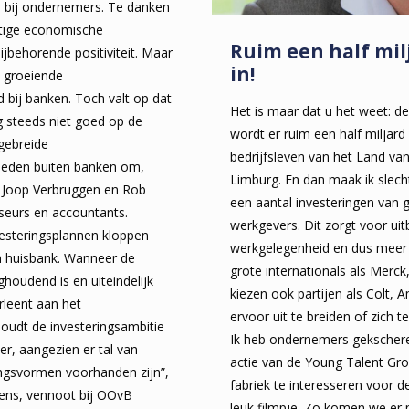
d bij ondernemers. Te danken
stige economische
Ruim een half mil
ijbehorende positiviteit. Maar
in!
e groeiende
d bij banken. Toch valt op dat
Het is maar dat u het weet: 
 steeds niet goed op de
wordt er ruim een half miljard
tgebreide
bedrijfsleven van het Land va
kheden buiten banken om,
Limburg. En dan maak ik slec
, Joop Verbruggen en Rob
een aantal investeringen van 
seurs en accountants.
werkgevers. Dit zorgt voor uit
steringsplannen kloppen
werkgelegenheid en dus meer
n huisbank. Wanneer de
grote internationals als Merc
houdend is en uiteindelijk
kiezen ook partijen als Colt, 
leent aan het
ervoor uit te breiden of zich te
houdt de investeringsambitie
Ik heb ondernemers gekscheren
er, aangezien er tal van
actie van de Young Talent Gr
ringsvormen voorhanden zijn”,
fabriek te interesseren voor 
kens, vennoot bij OOvB
leuk filmpje. Zo komen we er