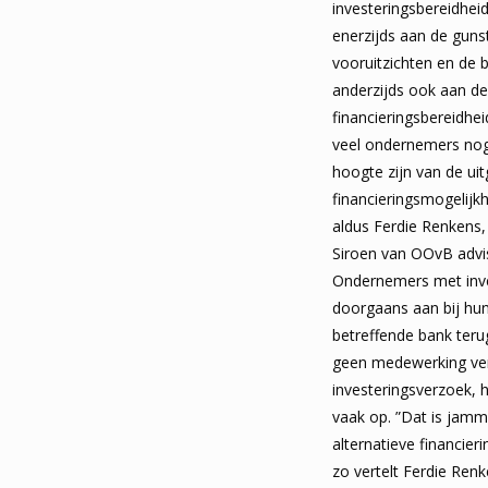
investeringsbereidhei
enerzijds aan de gun
vooruitzichten en de b
anderzijds ook aan d
financieringsbereidhei
veel ondernemers nog
hoogte zijn van de ui
financieringsmogelij
aldus Ferdie Renkens
Siroen van OOvB advi
Ondernemers met inve
doorgaans aan bij hu
betreffende bank terug
geen medewerking ver
investeringsverzoek, 
vaak op. ”Dat is jamm
alternatieve financie
zo vertelt Ferdie Ren