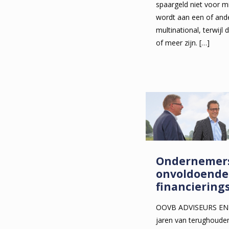
spaargeld niet voor m
wordt aan een of and
multinational, terwij
of meer zijn.
[…]
Ondernemers
onvoldoende
financierin
OOVB ADVISEURS EN
jaren van terughoude