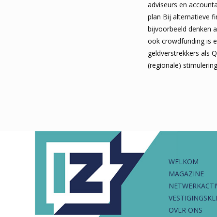
adviseurs en accounta
plan Bij alternatieve 
bijvoorbeeld denken a
ook crowdfunding is e
geldverstrekkers als Q
(regionale) stimuleri
WELKOM
MAGAZINE
NETWERKACTI
VESTIGINGSKL
OVER ONS