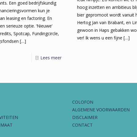
nts. Een goed bedrijfskundig
hoog inzetten en ambitieus bl
financieringsvormen kun je
bier gepromoot wordt vanuit h
an leasing en factoring. En
Hertog Jan van Brabant, en Li
en serieuze optie. ‘Nieuwe’
gewoon in Haps gebakken word
redits, Spotcap, Fundingcircle,
ver! Ik wens u een fijne
[…]
ngsfondsen
[…]
Lees meer
COLOFON
ALGEMENE VOORWAARDEN
VITEITEN
DISCLAIMER
IMAAT
CONTACT