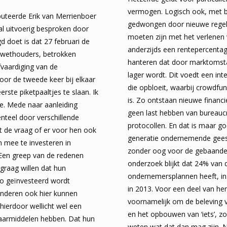
vermogen. Logisch ook, met ba
uteerde Erik van Merrienboer
gedwongen door nieuwe regel
 al uitvoerig besproken door
moeten zijn met het verlenen 
d doet is dat 27 februari de
anderzijds een rentepercenta
e wethouders, betrokken
hanteren dat door marktomst
vaardiging van de
lager wordt. Dit voedt een in
voor de tweede keer bij elkaar
die opbloeit, waarbij crowdfun
ste piketpaaltjes te slaan. Ik
is. Zo ontstaan nieuwe financ
te. Mede naar aanleiding
geen last hebben van bureaucr
teel door verschillende
protocollen. En dat is maar g
de vraag of er voor hen ook
generatie ondernemende gees
 mee te investeren in
zonder oog voor de gebaande 
 Een greep van de redenen
onderzoek blijkt dat 24% van d
 graag willen dat hun
ondernemersplannen heeft, in 
io geïnvesteerd wordt
in 2013. Voor een deel van he
inderen ook hier kunnen
voornamelijk om de beleving
hierdoor wellicht wel een
en het opbouwen van ‘iets’, zo
aarmiddelen hebben. Dat hun
weten wat dat dan mag zijn. N