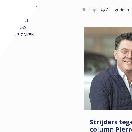
REDACTIONEEL
filter op
Categorieën
ALLE
ARTIKELEN
COLUMNS
KORTE ZAKEN
Strijders teg
column Pier