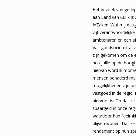
Het bezoek van gedep
aan Land van Cuijk is
InZaken. Wat mij deug
vijf verantwoordelijk
ambtenaren en een af
Vastgoedsociëteit al 
zijn gekomen om de eer
hou jullie op de hoog
hiervan word ik momen
mensen benaderd met 
mogelijkheden zijn om
vastgoed in de regio.
hiervoor is: Omdat ze
spaargeld in onze reg
waardoor hun (klein)k
blijven wonen. Dat ze 
rendement op hun sp