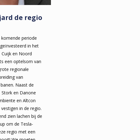
jard de regio
de komende periode
 geïnvesteerd in het
n Cuijk en Noord
hts een optelsom van
grote regionale
breiding van
 banen. Naast de
k, Stork en Danone
Ambiente en Altcon
 vestigen in de regio.
d zien lachen bij de
oup om de Tesla-
deze regio met een
 nooit! We moeten