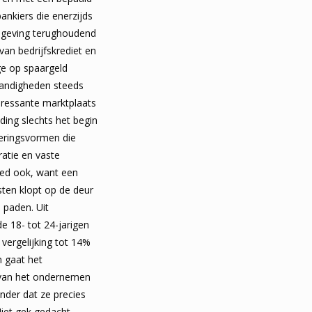
nkiers die enerzijds
geving terughoudend
van bedrijfskrediet en
ge op spaargeld
andigheden steeds
teressante marktplaats
ding slechts het begin
ieringsvormen die
atie en vaste
oed ook, want een
ten klopt op de deur
paden. Uit
e 18- tot 24-jarigen
vergelijking tot 14%
n gaat het
 van het ondernemen
nder dat ze precies
iet gek gedacht