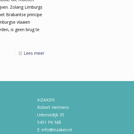
ijven. Zolang Limburgs
et Brabantse principe
mburgse vlaaien
en, is geen brug te
Lees meer
InZAKEN
Robert Hermens
Udensedijk 35
5451 PK Mill
E: info@inzaken.nl