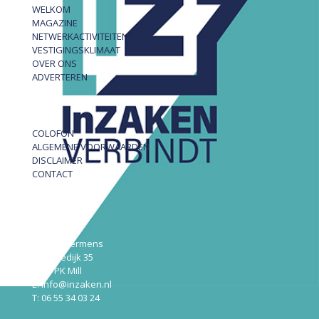
WELKOM
MAGAZINE
NETWERKACTIVITEITEN
VESTIGINGSKLIMAAT
OVER ONS
ADVERTEREN
COLOFON
ALGEMENE VOORWAARDEN
DISCLAIMER
CONTACT
InZAKEN
Robert Hermens
Udensedijk 35
5451 PK Mill
E: info@inzaken.nl
T: 06 55 34 03 24