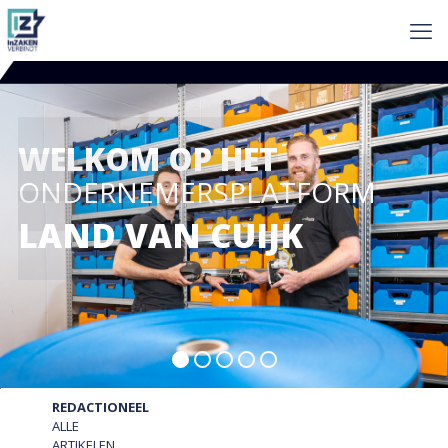
WELKOM OP HET
ONDERNEMERSPLATFORM
LAND VAN CUIJK
REDACTIONEEL
ALLE
ARTIKELEN