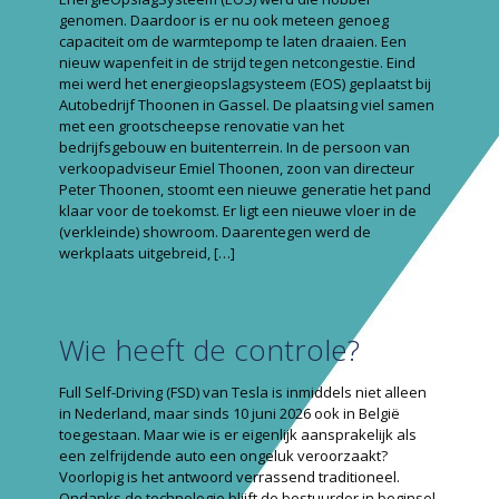
genomen. Daardoor is er nu ook meteen genoeg
capaciteit om de warmtepomp te laten draaien. Een
nieuw wapenfeit in de strijd tegen netcongestie. Eind
mei werd het energieopslagsysteem (EOS) geplaatst bij
Autobedrijf Thoonen in Gassel. De plaatsing viel samen
met een grootscheepse renovatie van het
bedrijfsgebouw en buitenterrein. In de persoon van
verkoopadviseur Emiel Thoonen, zoon van directeur
Peter Thoonen, stoomt een nieuwe generatie het pand
klaar voor de toekomst. Er ligt een nieuwe vloer in de
(verkleinde) showroom. Daarentegen werd de
werkplaats uitgebreid,
[…]
Wie heeft de controle?
Full Self-Driving (FSD) van Tesla is inmiddels niet alleen
in Nederland, maar sinds 10 juni 2026 ook in België
toegestaan. Maar wie is er eigenlijk aansprakelijk als
een zelfrijdende auto een ongeluk veroorzaakt?
Voorlopig is het antwoord verrassend traditioneel.
Ondanks de technologie blijft de bestuurder in beginsel