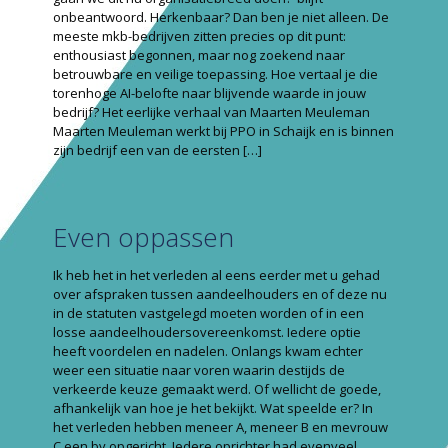
onbeantwoord. Herkenbaar? Dan ben je niet alleen. De
meeste mkb-bedrijven zitten precies op dit punt:
enthousiast begonnen, maar nog zoekend naar
betrouwbare en veilige toepassing. Hoe vertaal je die
torenhoge AI-belofte naar blijvende waarde in jouw
bedrijf? Het eerlijke verhaal van Maarten Meuleman
Maarten Meuleman werkt bij PPO in Schaijk en is binnen
zijn bedrijf een van de eersten
[…]
Even oppassen
Ik heb het in het verleden al eens eerder met u gehad
over afspraken tussen aandeelhouders en of deze nu
in de statuten vastgelegd moeten worden of in een
losse aandeelhouders­overeenkomst. Iedere optie
heeft voordelen en nadelen. Onlangs kwam echter
weer een situatie naar voren waarin destijds de
verkeerde keuze gemaakt werd. Of wellicht de goede,
afhankelijk van hoe je het bekijkt. Wat speelde er? In
het verleden hebben meneer A, meneer B en mevrouw
C een bv opgericht. Iedere oprichter had evenveel