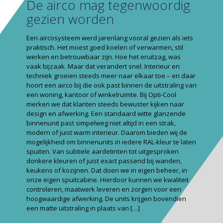
De airco mag tegenwoordig
gezien worden
Een aircosysteem werd jarenlang vooral gezien als iets
praktisch. Het moest goed koelen of verwarmen, stil
werken en betrouwbaar zijn. Hoe het eruitzag, was
vaak bijzaak. Maar dat verandert snel. Interieur en
techniek groeien steeds meer naar elkaar toe – en daar
hoort een airco bij die ook past binnen de uitstraling van
een woning, kantoor of winkelruimte. Bij Opti-Cool
merken we dat klanten steeds bewuster kijken naar
design en afwerking. Een standaard witte glanzende
binnenunit past simpelweg niet altijd in een strak,
modern of juist warm interieur. Daarom bieden wij de
mogelijkheid om binnenunits in iedere RAL-kleur te laten
spuiten. Van subtiele aardetinten tot uitgesproken
donkere kleuren of juist exact passend bij wanden,
keukens of kozijnen. Dat doen we in eigen beheer, in
onze eigen spuitcabine. Hierdoor kunnen we kwaliteit
controleren, maatwerk leveren en zorgen voor een
hoogwaardige afwerking. De units krijgen bovendien
een matte uitstraling in plaats van
[…]