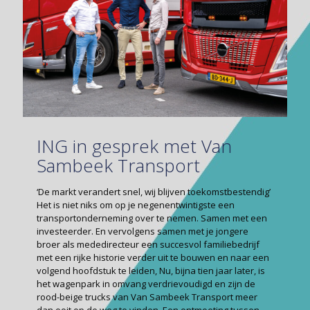
ING in gesprek met Van
Sambeek Transport
‘De markt verandert snel, wij blijven toekomstbestendig’
Het is niet niks om op je negenentwintigste een
transportonderneming over te nemen. Samen met een
investeerder. En vervolgens samen met je jongere
broer als mededirecteur een succesvol familiebedrijf
met een rijke historie verder uit te bouwen en naar een
volgend hoofdstuk te leiden, Nu, bijna tien jaar later, is
het wagenpark in omvang verdrievoudigd en zijn de
rood-beige trucks van Van Sambeek Transport meer
dan ooit op de weg te vinden. Een ontmoeting tussen