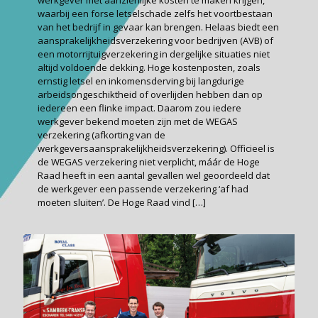
werkgever met aanzienlijke kosten te maken krijgen,
waarbij een forse letselschade zelfs het voort­bestaan
van het bedrijf in gevaar kan brengen. Helaas biedt een
aansprakelijkheidsverzekering voor bedrijven (AVB) of
een motorrijtuig­verzekering in dergelijke situaties niet
altijd voldoende dekking. Hoge kostenposten, zoals
ernstig letsel en inkomensderving bij lang­durige
arbeidsongeschiktheid of overlijden hebben dan op
iedereen een flinke impact. Daarom zou iedere
werkgever bekend moeten zijn met de WEGAS
verzekering (afkorting van de
werkgeversaansprakelijkheidsverzekering). Officieel is
de WEGAS verzekering niet verplicht, máár de Hoge
Raad heeft in een aantal gevallen wel geoordeeld dat
de werkgever een passende verzekering ‘af had
moeten sluiten’. De Hoge Raad vind
[…]