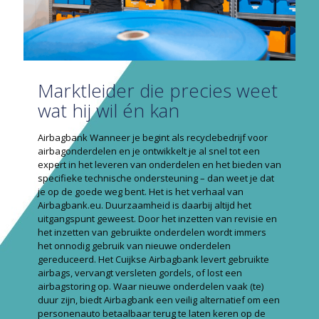
Marktleider die precies weet
wat hij wil én kan
Airbagbank Wanneer je begint als recyclebedrijf voor
airbagonderdelen en je ontwikkelt je al snel tot een
expert in het leveren van onderdelen en het bieden van
specifieke technische ondersteuning – dan weet je dat
je op de goede weg bent. Het is het verhaal van
Airbagbank.eu. Duurzaamheid is daarbij altijd het
uitgangspunt geweest. Door het inzetten van revisie en
het inzetten van gebruikte onderdelen wordt immers
het onnodig gebruik van nieuwe onderdelen
gereduceerd. Het Cuijkse Airbagbank levert gebruikte
airbags, vervangt versleten gordels, of lost een
airbagstoring op. Waar nieuwe onderdelen vaak (te)
duur zijn, biedt Airbagbank een veilig alternatief om een
personenauto betaalbaar terug te laten keren op de