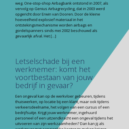
weg. One-stop-shop Airbagbank ontstond in 2007, als
vervolg op Genius Airbagrecycling, dat in 2003 werd
opgericht door Erwin van Dooren. Door de kleine
hoeveelheid explosief materiaal in het
ontstekingsmechanisme worden airbags en
gordelspanners sinds mei 2002 beschouwd als
gevaarlijk afval. Het
[…]
Letselschade bij een
werknemer: komt het
voortbestaan van jouw
bedrijf in gevaar?
Een ongeval kan op de werkvloer gebeuren, tijdens
thuiswerken, op locatie bij een klant, maar ook tijdens
verkeersdeelname, het volgen van een cursus of een
bedrijfsuitje. Krijgt jouw werknemer, ingehuurd
personeel of een uitzendkracht een ongeval tijdens het
uitvoeren van zijn werkzaamheden? Dan kan jij als