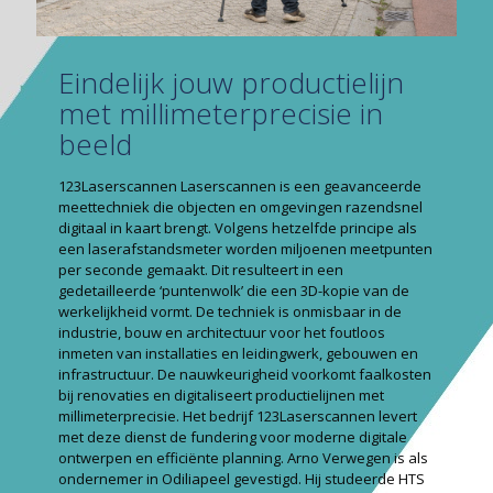
Eindelijk jouw productielijn
met millimeter­precisie in
beeld
123Laserscannen Laserscannen is een geavanceerde
meettechniek die objecten en om­gevingen razendsnel
digitaal in kaart brengt. Volgens hetzelfde principe als
een laserafstandsmeter worden miljoenen meetpunten
per seconde gemaakt. Dit resulteert in een
gedetailleerde ‘puntenwolk’ die een 3D-kopie van de
werkelijkheid vormt. De techniek is onmisbaar in de
industrie, bouw en architectuur voor het foutloos
inmeten van installaties en leidingwerk, gebouwen en
infrastructuur. De nauwkeurigheid voorkomt faalkosten
bij renovaties en digitaliseert productielijnen met
millimeterprecisie. Het bedrijf 123Laserscannen levert
met deze dienst de fundering voor moderne digitale
ontwerpen en efficiënte planning. Arno Verwegen is als
ondernemer in Odiliapeel gevestigd. Hij studeerde HTS