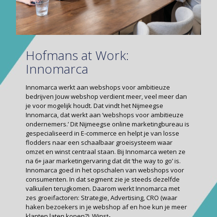
Hofmans at Work:
Innomarca
Innomarca werkt aan webshops voor ambitieuze
bedrijven Jouw webshop verdient meer, veel meer dan
je voor mogelijk houdt. Dat vindt het Nijmeegse
Innomarca, dat werkt aan ‘webshops voor ambitieuze
ondernemers.’ Dit Nijmeegse online marketingbureau is
gespecialiseerd in E-commerce en helpt je van losse
flodders naar een schaalbaar groeisysteem waar
omzet en winst centraal staan. Bij Innomarca weten ze
na 6+ jaar marketingervaring dat dit ‘the way to go’ is.
Innomarca goed in het opschalen van webshops voor
consumenten. In dat segment zie je steeds dezelfde
valkuilen terugkomen. Daarom werkt Innomarca met
zes groei­factoren: Strategie, Advertising, CRO (waar
haken bezoekers in je webshop af en hoe kun je meer
klanten laten kopen?), Winst­