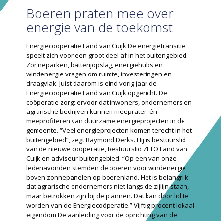
Boeren praten mee over
energie van de toekomst
Energiecoöperatie Land van Cuijk De energietransitie
speelt zich voor een groot deel af in het buitengebied.
Zonneparken, batterijopslag, energiehubs en
windenergie vragen om ruimte, investeringen en
draagvlak. Juist daarom is eind vorig jaar de
Energiecoöperatie Land van Cuijk opgericht. De
coöperatie zorgt ervoor dat inwoners, ondernemers en
agrarische bedrijven kunnen meepraten én
meeprofiteren van duurzame energieprojecten in de
gemeente. “Veel energieprojecten komen terecht in het
buitengebied”, zegt Raymond Derks. Hij is bestuurslid
van de nieuwe coöperatie, bestuurslid ZLTO Land van
Cuijk en adviseur buitengebied. “Op een van onze
ledenavonden stemden de boeren voor windenergie
boven zonnepanelen op boerenland. Het is belangrijk
dat agrarische ondernemers niet langs de zijlijn staan,
maar betrokken zijn bij de plannen. Dat kan door lid te
worden van de Energie­coöperatie.” Vijftig procent lokaal
eigendom De aanleiding voor de oprichting van de