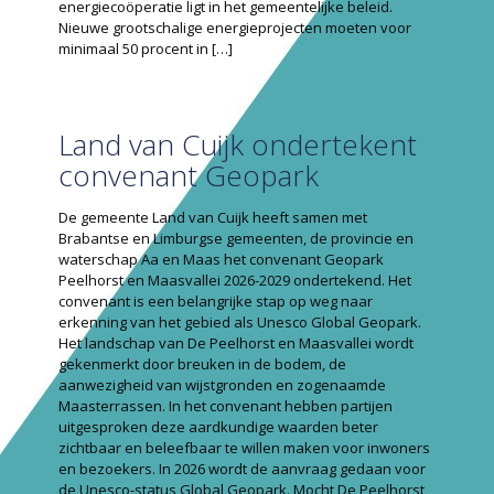
energiecoöperatie ligt in het gemeentelijke beleid.
Nieuwe grootschalige energie­projecten moeten voor
minimaal 50 procent in
[…]
Land van Cuijk ondertekent
convenant Geopark
De gemeente Land van Cuijk heeft samen met
Brabantse en Limburgse gemeenten, de provincie en
waterschap Aa en Maas het convenant Geopark
Peelhorst en Maasvallei 2026-2029 ondertekend. Het
convenant is een belangrijke stap op weg naar
erkenning van het gebied als Unesco Global Geopark.
Het landschap van De Peelhorst en Maasvallei wordt
gekenmerkt door breuken in de bodem, de
aanwezigheid van wijstgronden en zogenaamde
Maasterrassen. In het convenant hebben partijen
uitgesproken deze aardkundige waarden beter
zichtbaar en beleefbaar te willen maken voor inwoners
en bezoekers. In 2026 wordt de aanvraag gedaan voor
de Unesco-status Global Geopark. Mocht De Peelhorst