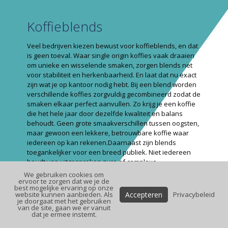
Koffieblends
Veel bedrijven kiezen bewust voor koffieblends, en dat
is geen toeval. Waar single origin koffies vaak draaien
om unieke en wisselende smaken, zorgen blends net
voor stabiliteit en herkenbaarheid. En laat dat nu exact
zijn wat je op kantoor nodig hebt. Bij een blend worden
verschillende koffies zorgvuldig gecombineerd zodat de
smaken elkaar perfect aanvullen. Zo krijg je een koffie
die het hele jaar door dezelfde kwaliteit en balans
behoudt. Geen grote smaakverschillen tussen oogsten,
maar gewoon een lekkere, betrouwbare koffie waar
iedereen op kan rekenen.Daarnaast zijn blends
toegankelijker voor een breed publiek. Niet iedereen
houdt van uitgesproken zure of complexe
koffiesmaken. Een goede blend is mooi in evenwicht en
We gebruiken cookies om
werkt perfect voor zowel een gewone koffie als
ervoor te zorgen dat we je de
best mogelijke ervaring op onze
melkbereidingen. Ook in koffiemachines presteren
Accepteren
website kunnen aanbieden. Als
Privacybeleid
blends vaak constanter en stabieler. Dat zorgt voor
je doorgaat met het gebruiken
van de site, gaan we er vanuit
minder verrassingen en vooral: lekkere koffie, dag na
dat je ermee instemt.
dag. Kortom: blends combineren kwaliteit, consistentie