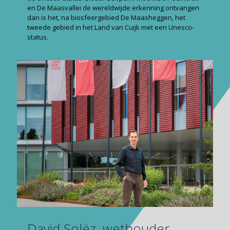
en De Maasvallei de wereldwijde erkenning ontvangen
dan is het, na biosfeergebied De Maasheggen, het
tweede gebied in het Land van Cuijk met een Unesco-
status.
David Solëz, wethouder