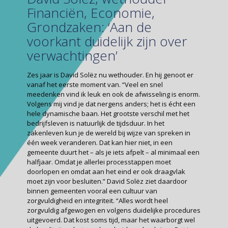
Financiën, Economie,
Grondzaken: ‘Aan de
voorkant duidelijk zijn over
verwachtingen’
Zes jaar is David Solëz nu wethouder. En hij genoot er
vanaf het eerste moment van. “Veel en snel
meedenken vind ik leuk en ook de afwisseling is enorm.
Volgens mij vind je dat nergens anders; het is écht een
hele dynamische baan. Het grootste verschil met het
bedrijfsleven is natuurlijk de tijdsduur. In het
zakenleven kun je de wereld bij wijze van spreken in
één week veranderen. Dat kan hier niet, in een
gemeente duurt het – als je iets afpelt – al minimaal een
halfjaar. Omdat je allerlei processtappen moet
doorlopen en omdat aan het eind er ook draagvlak
moet zijn voor besluiten.” David Solëz ziet daardoor
binnen gemeenten vooral een cultuur van
zorgvuldigheid en integriteit. “Alles wordt heel
zorgvuldig afgewogen en volgens duidelijke procedures
uitgevoerd. Dat kost soms tijd, maar het waarborgt wel