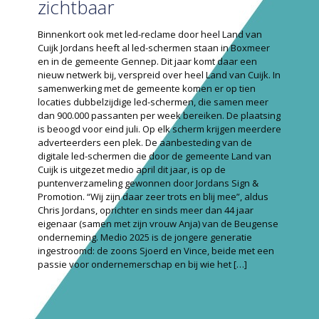
zichtbaar
Binnenkort ook met led-reclame door heel Land van
Cuijk Jordans heeft al led-schermen staan in Boxmeer
en in de gemeente Gennep. Dit jaar komt daar een
nieuw netwerk bij, verspreid over heel Land van Cuijk. In
samenwerking met de gemeente komen er op tien
locaties dubbelzijdige led-schermen, die samen meer
dan 900.000 passanten per week bereiken. De plaatsing
is beoogd voor eind juli. Op elk scherm krijgen meerdere
adverteerders een plek. De aanbesteding van de
digitale led-schermen die door de gemeente Land van
Cuijk is uitgezet medio april dit jaar, is op de
puntenverzameling gewonnen door Jordans Sign &
Promotion. “Wij zijn daar zeer trots en blij mee”, aldus
Chris Jordans, oprichter en sinds meer dan 44 jaar
eigenaar (samen met zijn vrouw Anja) van de Beugense
onderneming. Medio 2025 is de jongere generatie
ingestroomd: de zoons Sjoerd en Vince, beide met een
passie voor ondernemerschap en bij wie het
[…]