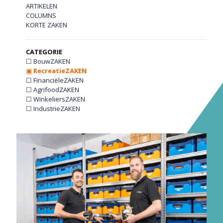
ARTIKELEN
COLUMNS
KORTE ZAKEN
CATEGORIE
☐ BouwZAKEN
▣
RecreatieZAKEN
☐ FinanciëleZAKEN
☐ AgrifoodZAKEN
☐ WinkeliersZAKEN
☐ IndustrieZAKEN