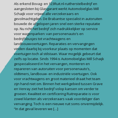
Als erkend Bovag- en 123Ruit.nl-ruitherstelbedrijf en
aangesloten bij Glasgarant werkt Automobielglas Mill
Schaijk voor vrijwel alle verzekeraars en
gevolmachtigden. De Brabantse specialist in autoruiten
bouwde de afgelopen jaren snel een sterke reputatie
op. Nu richt het bedrijf zich nadrukkelijker op service
voor wagenparken: van personenauto’s en
bedrijfsbusjes tot vrachtwagens en
landbouwvoertuigen. Reparaties en vervangingen
vinden daarbij bij voorkeur plaats op momenten dat
voertuigen toch al stilstaan. Waar mogelijk gebeurt dat
zelfs op locatie. Sinds 1994 is Automobielglas Mill Schaijk
gespecialiseerd in het vervangen, monteren en
repareren van autoruiten voor personenauto’s,
oldtimers, landbouw- en industriële voertuigen. Ook
voor vrachtwagens en groot materieel draait het team
zijn hand niet om. Binnen het werkgebied tussen Grave
en Venray ziet het bedrijf volop kansen om verder te
groeien. Kwaliteit en certificering Ruitreparatie is voor
zowel klanten als verzekeraars vaak voordeliger dan
vervanging. Toch is een nieuwe ruit soms onvermijdelijk.
“In dat geval leveren we
[…]