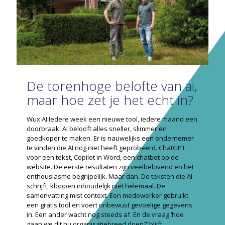
De torenhoge belofte van ai,
maar hoe zet je het echt in?
Wux AI Iedere week een nieuwe tool, iedere maand een
doorbraak. AI belooft alles sneller, slimmer en
goedkoper te maken. Er is nauwelijks een ondernemer
te vinden die AI nog niet heeft geprobeerd. ChatGPT
voor een tekst, Copilot in Word, een chatbot op de
website. De eerste resultaten zijn veelbelovend en het
enthousiasme begrijpelijk. Maar dan. De teksten die AI
schrijft, kloppen inhoudelijk niet helemaal. De
samenvatting mist context. Een medewerker gebruikt
een gratis tool en voert onbewust gevoelige gegevens
in. Een ander wacht nog steeds af. En de vraag ‘hoe
gaan we dit nu organisatiebreed doen?’ blijft