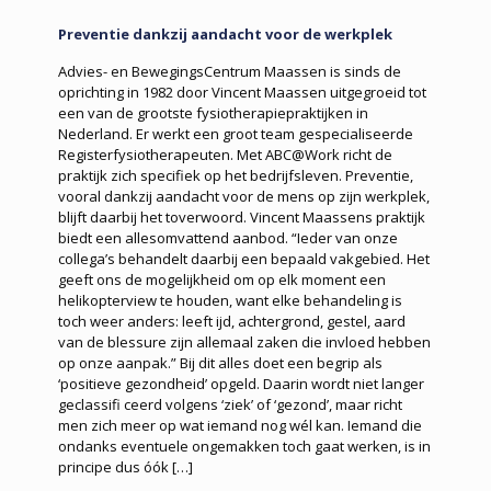
Preventie dankzij aandacht voor de werkplek
Advies- en BewegingsCentrum Maassen is sinds de
oprichting in 1982 door Vincent Maassen uitgegroeid tot
een van de grootste fysiotherapiepraktijken in
Nederland. Er werkt een groot team gespecialiseerde
Registerfysiotherapeuten. Met ABC@Work richt de
praktijk zich specifiek op het bedrijfsleven. Preventie,
vooral dankzij aandacht voor de mens op zijn werkplek,
blijft daarbij het toverwoord. Vincent Maassens praktijk
biedt een allesomvattend aanbod. “Ieder van onze
collega’s behandelt daarbij een bepaald vakgebied. Het
geeft ons de mogelijkheid om op elk moment een
helikopterview te houden, want elke behandeling is
toch weer anders: leeft ijd, achtergrond, gestel, aard
van de blessure zijn allemaal zaken die invloed hebben
op onze aanpak.” Bij dit alles doet een begrip als
‘positieve gezondheid’ opgeld. Daarin wordt niet langer
geclassifi ceerd volgens ‘ziek’ of ‘gezond’, maar richt
men zich meer op wat iemand nog wél kan. Iemand die
ondanks eventuele ongemakken toch gaat werken, is in
principe dus óók
[…]