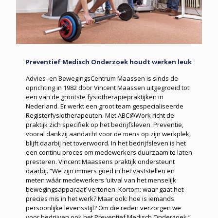
Preventief Medisch Onderzoek houdt werken leuk
Advies- en BewegingsCentrum Maassen is sinds de
oprichting in 1982 door Vincent Maassen uitgegroeid tot
een van de grootste fysiotherapiepraktijken in
Nederland. Er werkt een groot team gespecialiseerde
Registerfysiotherapeuten. Met ABC@Work richt de
praktijk zich specifiek op het bedrijfsleven. Preventie,
vooral dankzij aandacht voor de mens op zijn werkplek,
blijft daarbij het toverwoord. In het bedrijfsleven is het
een continu proces om medewerkers duurzaam te laten
presteren. Vincent Maassens praktijk ondersteunt
daarbij. “We zijn immers goed in het vaststellen en
meten wáár medewerkers ‘uitval van het menselijk
bewegingsapparaat’ vertonen. Kortom: waar gaat het
precies mis in het werk? Maar ook: hoe is iemands
persoonlijke levensstijl? Om die reden verzorgen we
voor bedrijven ook het Preventief Medisch Onderzoek.”