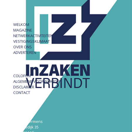
WELKOM
MAGAZINE
NETWERKACTIVITEITEN
VESTIGINGSKLIMAAT
OVER ONS
ADVERTEREN
COLOFON
ALGEMENE VOORWAARDEN
DISCLAIMER
CONTACT
InZAKEN
Robert Hermens
Udensedijk 35