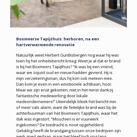
Boxmeerse Tapijthuis: herboren, na een
hartverwarmende renovatie
Natuurlijk weet Herbert Guntlisbergen nog waar hij was
toen hij het onheilsbericht kreeg: Weet je al dat er brand
is bij het Boxmeers Tapijthuis? “Ik was bij een vriend,
waar we zojuist oud en nieuw hadden gevierd. Hij is
mijn verzekeringsman, dus hij kon ook meteen mee.
Dan kom je even in een emotionele achtbaan, hoor.
Maar we zijn eruit gekomen, niet in het minst dankzij
fantastische medewerking door lokale
medeondernemers!” Uiteindelijk bleek het bericht min
of meer vals alarm, want de feitelijke brand was bij de
achterbuurman van het Boxmeers Tapijthuis, waar het
dak was ingestort. “Misschien is er vuurwerk
ingekomen? De toedracht is nooit opgehelderd.
Gelukkig heeft de brandgang tussen onze bedrijven zijn
werk goed gedaan, maar het bleef toch nog lang