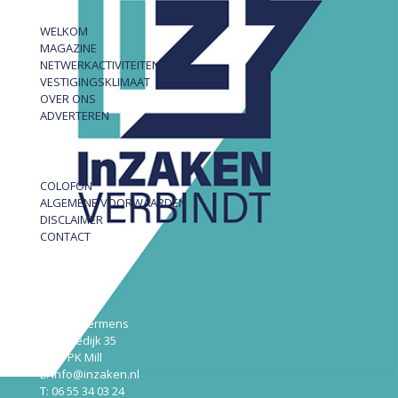
WELKOM
MAGAZINE
NETWERKACTIVITEITEN
VESTIGINGSKLIMAAT
OVER ONS
ADVERTEREN
COLOFON
ALGEMENE VOORWAARDEN
DISCLAIMER
CONTACT
InZAKEN
Robert Hermens
Udensedijk 35
5451 PK Mill
E: info@inzaken.nl
T: 06 55 34 03 24