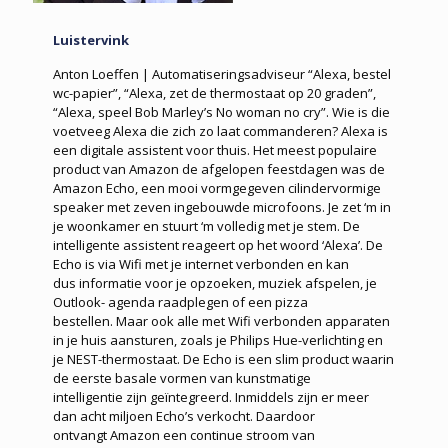
Luistervink
Anton Loeffen | Automatiseringsadviseur “Alexa, bestel
wc-papier”, “Alexa, zet de thermostaat op 20 graden”,
“Alexa, speel Bob Marley’s No woman no cry”. Wie is die
voetveeg Alexa die zich zo laat commanderen? Alexa is
een digitale assistent voor thuis. Het meest populaire
product van Amazon de afgelopen feestdagen was de
Amazon Echo, een mooi vormgegeven cilindervormige
speaker met zeven ingebouwde microfoons. Je zet ‘m in
je woonkamer en stuurt ‘m volledig met je stem. De
intelligente assistent reageert op het woord ‘Alexa’. De
Echo is via Wifi met je internet verbonden en kan
dus informatie voor je opzoeken, muziek afspelen, je
Outlook- agenda raadplegen of een pizza
bestellen. Maar ook alle met Wifi verbonden apparaten
in je huis aansturen, zoals je Philips Hue-verlichting en
je NEST-thermostaat. De Echo is een slim product waarin
de eerste basale vormen van kunstmatige
intelligentie zijn geïntegreerd. Inmiddels zijn er meer
dan acht miljoen Echo’s verkocht. Daardoor
ontvangt Amazon een continue stroom van