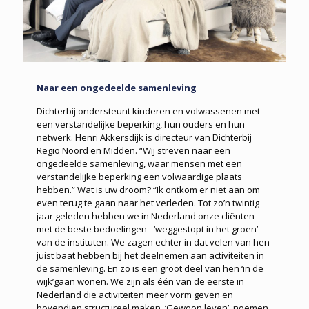
Naar een ongedeelde samenleving
Dichterbij ondersteunt kinderen en volwassenen met
een verstandelijke beperking, hun ouders en hun
netwerk. Henri Akkersdijk is directeur van Dichterbij
Regio Noord en Midden. “Wij streven naar een
ongedeelde samenleving, waar mensen met een
verstandelijke beperking een volwaardige plaats
hebben.” Wat is uw droom? “Ik ontkom er niet aan om
even terug te gaan naar het verleden. Tot zo’n twintig
jaar geleden hebben we in Nederland onze cliënten –
met de beste bedoelingen– ‘weggestopt in het groen’
van de instituten. We zagen echter in dat velen van hen
juist baat hebben bij het deelnemen aan activiteiten in
de samenleving. En zo is een groot deel van hen ‘in de
wijk’gaan wonen. We zijn als één van de eerste in
Nederland die activiteiten meer vorm geven en
bovendien structureel maken. ‘Gewoon leven’, noemen