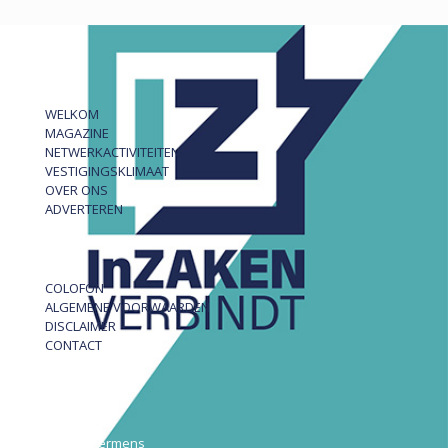
WELKOM
MAGAZINE
NETWERKACTIVITEITEN
VESTIGINGSKLIMAAT
OVER ONS
ADVERTEREN
COLOFON
ALGEMENE VOORWAARDEN
DISCLAIMER
CONTACT
InZAKEN
Robert Hermens