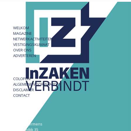
WELKOM
MAGAZINE
NETWERKACTIVITEITEN
VESTIGINGSKLIMAAT
OVER ONS
ADVERTEREN
COLOFON
ALGEMENE VOORWAARDEN
DISCLAIMER
CONTACT
InZAKEN
Robert Hermens
Udensedijk 35