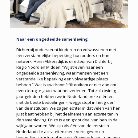
Naar een ongedeelde samenleving
Dichterbij ondersteunt kinderen en volwassenen met
een verstandelijke beperking, hun ouders en hun
netwerk. Henri Akkersdijk is directeur van Dichterbij
Regio Noord en Midden. “Wij streven naar een
ongedeelde samenleving, waar mensen met een
verstandelijke beperking een volwaardige plaats
hebben.” Wat is uw droom? “Ik ontkom er niet aan om
even terug te gaan naar het verleden. Tot zo’n twintig
jaar geleden hebben we in Nederland onze cliënten –
met de beste bedoelingen– ‘weggestopt in het groen’
van de instituten. We zagen echter in dat velen van hen
juist baat hebben bij het deelnemen aan activiteiten in
de samenleving. En zo is een groot deel van hen ‘in de
wijk’gaan wonen. We zijn als één van de eerste in
Nederland die activiteiten meer vorm geven en
bovendien structureel maken. ‘Gewoon leven’, noemen