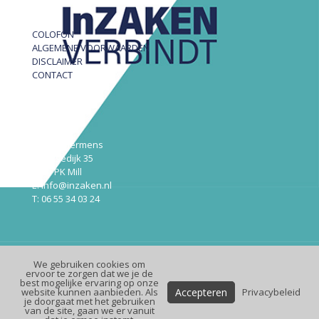
COLOFON
ALGEMENE VOORWAARDEN
DISCLAIMER
CONTACT
InZAKEN
Robert Hermens
Udensedijk 35
5451 PK Mill
E: info@inzaken.nl
T: 06 55 34 03 24
We gebruiken cookies om
© InZaken.nl
ervoor te zorgen dat we je de
best mogelijke ervaring op onze
Design:
Maek
| Website:
Premium
Online
Accepteren
website kunnen aanbieden. Als
Privacybeleid
je doorgaat met het gebruiken
van de site, gaan we er vanuit