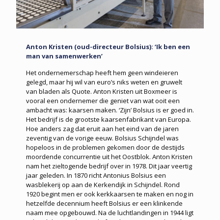
Anton Kristen (oud-directeur Bolsius): ‘Ik ben een
man van samenwerken’
Het ondernemerschap heeft hem geen windeieren
gelegd, maar hij wil van euro’s niks weten en gruwelt
van bladen als Quote. Anton Kristen uit Boxmeer is
vooral een ondernemer die geniet van wat ooit een
ambacht was: kaarsen maken. ‘Zijn’ Bolsius is er goed in.
Het bedrijf is de grootste kaarsenfabrikant van Europa.
Hoe anders zag dat eruit aan het eind van de jaren
zeventig van de vorige eeuw. Bolsius Schijndel was
hopeloos in de problemen gekomen door de destijds
moordende concurrentie uit het Oostblok. Anton Kristen
nam het zieltogende bedrijf over in 1978. Dit jaar veertig
jaar geleden. In 1870 richt Antonius Bolsius een
wasblekerij op aan de Kerkendijk in Schijndel. Rond
1920 begint men er ook kerkkaarsen te maken en nog in
hetzelfde decennium heeft Bolsius er een klinkende
naam mee opgebouwd. Na de luchtlandingen in 1944 ligt