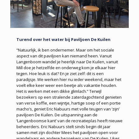
Turend over het water bij Paviljoen De Kuilen
“Natuurlijk, ik ben ondernemer. Maar om het sociale
aspect van dit paviljoen kan niemand heen. Vanuit
Langenboom wandel je heerlijk naar De Kuilen, vanuit
Mill doe je hetzelfde en onderweg kom je elkaar hier
tegen. Hoe leuk is dat? En je ziet zelf: dit is een
paradijsje. We werken hier nu ieder weekend, maar het
voelt elke keer weer een beetje als vakantie houden.
Het is werken met een dikke glimlach.” Terwijl
bezoekers op een stralende zaterdagochtend genieten
van verse koffie, een wijntje, hartige soep of een portie
macho’s, geniet Eric Nabuurs met volle teugen van ‘zijn’
paviljoen De Kuilen. De uitspanning aan de
‘Langenboomse kant’ van de recreatieplas heeft nieuwe
beheerders. Eric Nabuurs stelt sinds begin dit jaar
samen met zijn dochter Mees het paviljoen open voor
wandelaars en andere bezoekers van De Kuilen. Likes