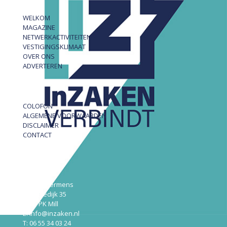
WELKOM
MAGAZINE
NETWERKACTIVITEITEN
VESTIGINGSKLIMAAT
OVER ONS
ADVERTEREN
COLOFON
ALGEMENE VOORWAARDEN
DISCLAIMER
CONTACT
InZAKEN
Robert Hermens
Udensedijk 35
5451 PK Mill
E: info@inzaken.nl
T: 06 55 34 03 24