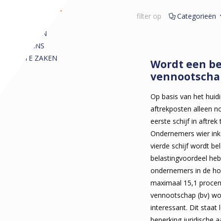
REDACTIONEEL
filter op
Categorieën
ALLE
ARTIKELEN
COLUMNS
KORTE ZAKEN
Wordt een be
vennootscha
Op basis van het huid
aftrekposten alleen n
eerste schijf in aftre
Ondernemers wier ink
vierde schijf wordt be
belastingvoordeel heb
ondernemers in de hoo
maximaal 15,1 procent
vennootschap (bv) wo
interessant. Dit staa
beperking juridische a