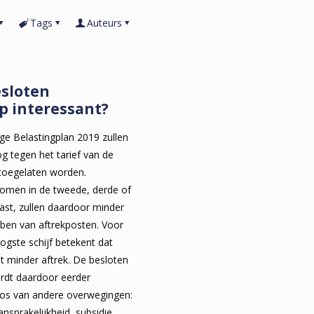
Tags
Auteurs
sloten
p interessant?
ige Belastingplan 2019 zullen
og tegen het tarief van de
k toegelaten worden.
omen in de tweede, derde of
last, zullen daardoor minder
ben van aftrekposten. Voor
gste schijf betekent dat
 minder aftrek. De besloten
rdt daardoor eerder
t los van andere overwegingen:
ansprakelijkheid, subsidie,