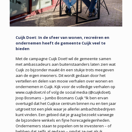
Cuijk Doet: In de sfeer van wonen, recreëren en
ondernemen heeft de gemeente Cuijk veel te
bieden
Met de campagne Cuijk Doet! wil de gemeente samen
met ambassadeurs aan buitenstaanders laten zien wat
Cuijk zo bijzonder maakt én een stukje trots meegeven
aan de eigen inwoners. Dit wordt gedaan door het
vertellen en delen van mooie verhalen over wonen en
ondernemen in Cuijk. Kijk voor de volledige verhalen op
www.cuijkdoet.nl of volg de social media (@cuijkdoet).
Joop Bosmans – Jumbo Bosmans Cuijk “Ik ben ervan
overtuigd dat het Cuijkse centrum binnen nu en tien jaar
uitgroeit tot een plek waar je allerlei ambachtsbedrijven
kunt vinden. Een gebied dat je graag bezoekt vanwege
de bijzondere winkels en fijne horecagelegenheden.
Ondernemers staan te popelen om te investeren – of
hebben dat zelfs al gedaan – omdat ze net als ik