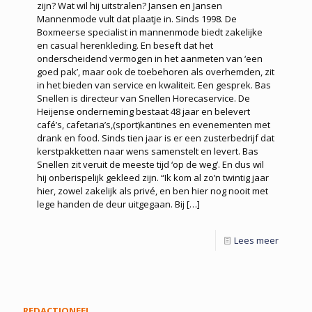
zijn? Wat wil hij uitstralen? Jansen en Jansen
Mannenmode vult dat plaatje in. Sinds 1998. De
Boxmeerse specialist in mannenmode biedt zakelijke
en casual herenkleding. En beseft dat het
onderscheidend vermogen in het aanmeten van ‘een
goed pak’, maar ook de toebehoren als overhemden, zit
in het bieden van service en kwaliteit. Een gesprek. Bas
Snellen is directeur van Snellen Horecaservice. De
Heijense onderneming bestaat 48 jaar en belevert
café’s, cafetaria’s,(sport)kantines en evenementen met
drank en food. Sinds tien jaar is er een zusterbedrijf dat
kerstpakketten naar wens samenstelt en levert. Bas
Snellen zit veruit de meeste tijd ‘op de weg’. En dus wil
hij onberispelijk gekleed zijn. “Ik kom al zo’n twintig jaar
hier, zowel zakelijk als privé, en ben hier nog nooit met
lege handen de deur uitgegaan. Bij
[…]
Lees meer
REDACTIONEEL