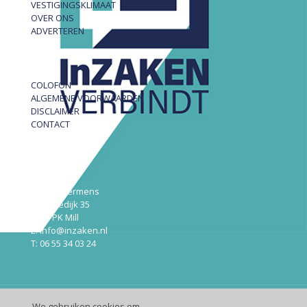
VESTIGINGSKLIMAAT
OVER ONS
ADVERTEREN
COLOFON
ALGEMENE VOORWAARDEN
DISCLAIMER
CONTACT
InZAKEN
Robert Hermens
Udensedijk 35
5451 PK Mill
E: info@inzaken.nl
T: 06 55 34 03 24
We gebruiken cookies om