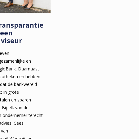
transparantie
 een
dviseur
zeven
gezamenlijke en
RegioBank. Daarnaast
ypotheken en hebben
d dat de bankwereld
t in grote
etalen en sparen
 Bij elk van de
en ondernemer terecht
advies. Cees
 van
n uit Wanroij, en