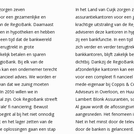
 zorgen zeven
In het Land van Cuijk zorgen 
oor een gezamenlijke en
assurantiekantoren voor een 
 van de RegioBank. Daarnaast
krachtige uitstraling van de 
ren in hypotheken en hebben
adviseren deze kantoren in h
n een tijd dat de bankwereld
zij een bankfunctie. In een tij
terugtrekt in grote
zich verder en verder terugtrek
akelijk betalen en sparen
bankkantoren, blijft zakelijk b
egioBank. Bij elk van de
dichtbij. Dankzij de RegioBank.
en kan een ondernemer terecht
afzonderlijke kantoren kan e
ancieel advies. We worden er
voor een compleet fi nancieel 
van dat we zuinig moeten
mede-eigenaar bij Coppis & Cr
n 2050 willen we in
Adviseurs in Overloon, en Hu
l zijn. Ook RegioBank streeft
Lambert Blonk Assurantiën, sc
ale’ fi nanciering. Bewust
Al gauw wordt de aflossingsvr
gint al bij het niet onnodig
aangesneden. Het fenomeen is
t en het lager zetten van de
Niet in het minst door de tel
e oplossingen gaan een stap
door de banken is gelanceerd