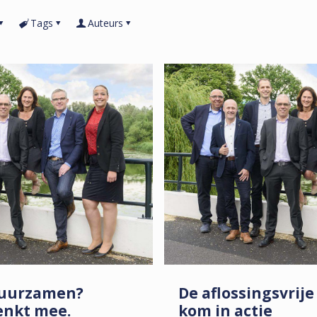
Tags
Auteurs
duurzamen?
De aflossingsvrij
enkt mee.
kom in actie