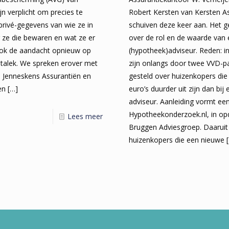
ijn verplicht om precies te
Robert Kersten van Kersten Ass
rivé-gegevens van wie ze in
schuiven deze keer aan. Het g
 ze die bewaren en wat ze er
over de rol en de waarde van 
ook de aandacht opnieuw op
(hypotheek)adviseur. Reden: 
atalek. We spreken erover met
zijn onlangs door twee VVD-p
n Jenneskens Assurantiën en
gesteld over huizenkopers die
en
[…]
euro’s duurder uit zijn dan bij
adviseur. Aanleiding vormt e
Hypotheekonderzoek.nl, in op
Lees meer
Bruggen Adviesgroep. Daaruit 
huizenkopers die een nieuwe
[