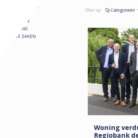
REDACTIONEEL
filter op
Categorieën
ALLE
ARTIKELEN
COLUMNS
KORTE ZAKEN
Woning ver
Regiobank d