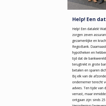
Help! Een da
Help! Een datalek! Wat
zorgen zeven assuran
gezamenlijke en kracht
RegioBank. Daarnaast
hypotheken en hebben 
tijd dat de bankwereld
terugtrekt in grote ban
betalen en sparen dic
Bij elk van de afzonde
ondernemer terecht v
advies. Ten tijde van 
verrast, maar inmidd
ontgaan zijn: sinds 2
Verordening Gegeven