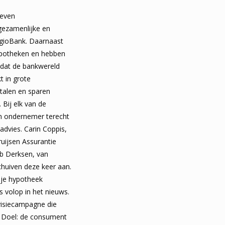
zeven
gezamenlijke en
RegioBank. Daarnaast
ypotheken en hebben
d dat de bankwereld
t in grote
etalen en sparen
 Bij elk van de
en ondernemer terecht
advies. Carin Coppis,
uijsen Assurantie
ub Derksen, van
huiven deze keer aan.
ije hypotheek
 volop in het nieuws.
evisiecampagne die
. Doel: de consument