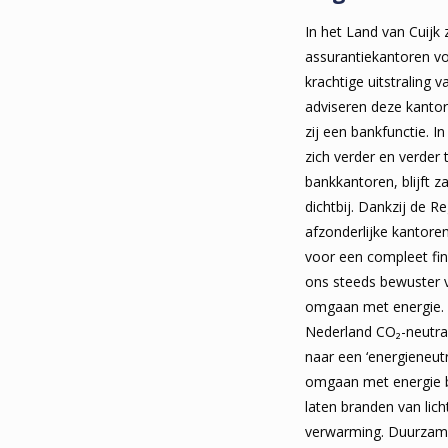
In het Land van Cuijk
assurantiekantoren v
krachtige uitstraling
adviseren deze kanto
zij een bankfunctie. I
zich verder en verder 
bankkantoren, blijft z
dichtbij. Dankzij de R
afzonderlijke kantor
voor een compleet fin
ons steeds bewuster 
omgaan met energie. I
Nederland CO₂-neutraa
naar een ‘energieneutr
omgaan met energie be
laten branden van lich
verwarming. Duurzam