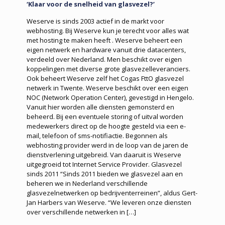
‘Klaar voor de snelheid van glasvezel?’
Weserve is sinds 2003 actief in de markt voor
webhosting. Bij Weserve kun je terecht voor alles wat
met hosting te maken heeft . Weserve beheert een
eigen netwerk en hardware vanuit drie datacenters,
verdeeld over Nederland. Men beschikt over eigen
koppelingen met diverse grote glasvezelleveranciers.
Ook beheert Weserve zelf het Cogas FttO glasvezel
netwerk in Twente. Weserve beschikt over een eigen
NOC (Network Operation Center), gevestigd in Hengelo.
Vanuit hier worden alle diensten gemonsterd en
beheerd. Bij een eventuele storing of uitval worden
medewerkers direct op de hoogte gesteld via een e-
mail, telefoon of sms-notifiactie. Begonnen als
webhosting provider werd in de loop van de jaren de
dienstverlening uitgebreid. Van daaruit is Weserve
uitgegroeid tot Internet Service Provider. Glasvezel
sinds 2011 “Sinds 2011 bieden we glasvezel aan en
beheren we in Nederland verschillende
glasvezelnetwerken op bedrijventerreinen”, aldus Gert-
Jan Harbers van Weserve. “We leveren onze diensten
over verschillende netwerken in
[…]