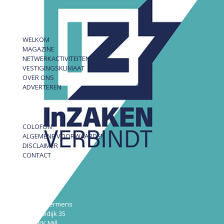
WELKOM
MAGAZINE
NETWERKACTIVITEITEN
VESTIGINGSKLIMAAT
OVER ONS
ADVERTEREN
COLOFON
ALGEMENE VOORWAARDEN
DISCLAIMER
CONTACT
InZAKEN
Robert Hermens
Udensedijk 35
5451 PK Mill