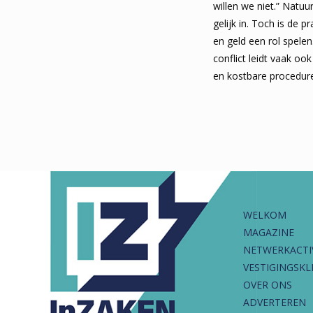
willen we niet.” Natu
gelijk in. Toch is de p
en geld een rol spelen
conflict leidt vaak oo
en kostbare procedur
WELKOM
MAGAZINE
NETWERKACTI
VESTIGINGSKL
OVER ONS
ADVERTEREN