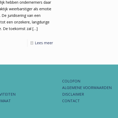
urlijk hebben ondernemers daar
raktijk weerbarstiger als emotie
. De juridisering van een
k tot een onzekere, langdurige
e. De toekomst zal
[…]
Lees meer
COLOFON
ALGEMENE VOORWAARDEN
VITEITEN
DISCLAIMER
IMAAT
CONTACT