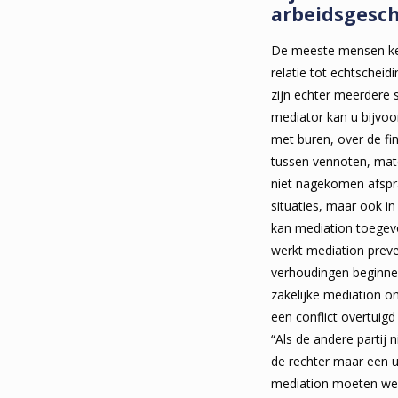
arbeidsgesch
De meeste mensen ken
relatie tot echtscheid
zijn echter meerdere s
mediator kan u bijvoor
met buren, over de fin
tussen vennoten, mat
niet nagekomen afsp
situaties, maar ook in
kan mediation toegev
werkt mediation preve
verhoudingen beginnen
zakelijke mediation o
een conflict overtuigd
“Als de andere partij 
de rechter maar een ui
mediation moeten we 