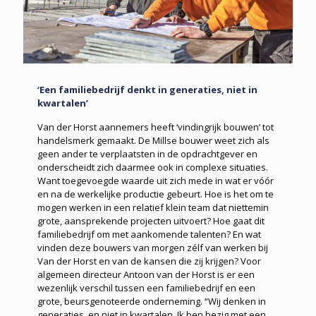
‘Een familiebedrijf denkt in generaties, niet in
kwartalen’
Van der Horst aannemers heeft ‘vindingrijk bouwen’ tot
handelsmerk gemaakt. De Millse bouwer weet zich als
geen ander te verplaatsten in de opdrachtgever en
onderscheidt zich daarmee ook in complexe situaties.
Want toegevoegde waarde uit zich mede in wat er vóór
en na de werkelijke productie gebeurt. Hoe is het om te
mogen werken in een relatief klein team dat niettemin
grote, aansprekende projecten uitvoert? Hoe gaat dit
familiebedrijf om met aankomende talenten? En wat
vinden deze bouwers van morgen zélf van werken bij
Van der Horst en van de kansen die zij krijgen? Voor
algemeen directeur Antoon van der Horst is er een
wezenlijk verschil tussen een familiebedrijf en een
grote, beursgenoteerde onderneming. “Wij denken in
generaties, en niet in kwartalen. Ik ben bezig met een