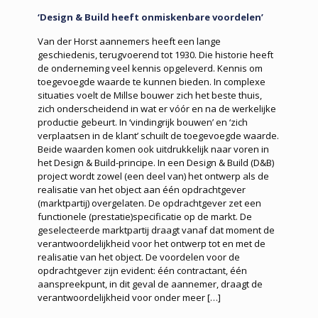
‘Design & Build heeft onmiskenbare voordelen’
Van der Horst aannemers heeft een lange
geschiedenis, terugvoerend tot 1930. Die historie heeft
de onderneming veel kennis opgeleverd. Kennis om
toegevoegde waarde te kunnen bieden. In complexe
situaties voelt de Millse bouwer zich het beste thuis,
zich onderscheidend in wat er vóór en na de werkelijke
productie gebeurt. In ‘vindingrijk bouwen’ en ‘zich
verplaatsen in de klant’ schuilt de toegevoegde waarde.
Beide waarden komen ook uitdrukkelijk naar voren in
het Design & Build-principe. In een Design & Build (D&B)
project wordt zowel (een deel van) het ontwerp als de
realisatie van het object aan één opdrachtgever
(marktpartij) overgelaten. De opdrachtgever zet een
functionele (prestatie)specificatie op de markt. De
geselecteerde marktpartij draagt vanaf dat moment de
verantwoordelijkheid voor het ontwerp tot en met de
realisatie van het object. De voordelen voor de
opdrachtgever zijn evident: één contractant, één
aanspreekpunt, in dit geval de aannemer, draagt de
verantwoordelijkheid voor onder meer
[…]