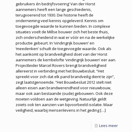
gebruikers én bedrijfsvoering’ Van der Horst
aannemers heeft een lange geschiedenis,
terugvoerend tot 1930. Die historie heeft de
onderneming veel kennis opgeleverd. Kennis om
toegevoegde waarde te kunnen bieden. In complexe
situaties voelt de Millse bouwer zich het beste thuis,
zich onderscheidend in wat er vóór en na de werkelijke
productie gebeurt. In ‘vindingrijk bouwen’ en
‘meedenken’ schuilt de toegevoegde waarde. Ook als
het aankomt op brandveiligheid doet van der Horst
aannemers de kernbelofte ‘vindingrijk bouwen’ eer aan.
Projectleider Marcel Rovers brengt brandveiligheid
allereerst in verbinding met het Bouwbesluit. “Het
spreekt voor zich dat elk pand brandveilig dient te zijn”,
zegt laatstgenoemde. “Het Bouwbesluit 2012 stelt niet
alleen eisen aan brandwerendheid voor nieuwbouw,
maar ook aan bestaande (oude) gebouwen. Ook deze
moeten voldoen aan de wetgeving. Natuurlijk geldt
zoiets ook ten aanzien van bijvoorbeeld isolatie. Maar
veiligheid, waarbij mensenlevens in het geding
[…]
Lees meer