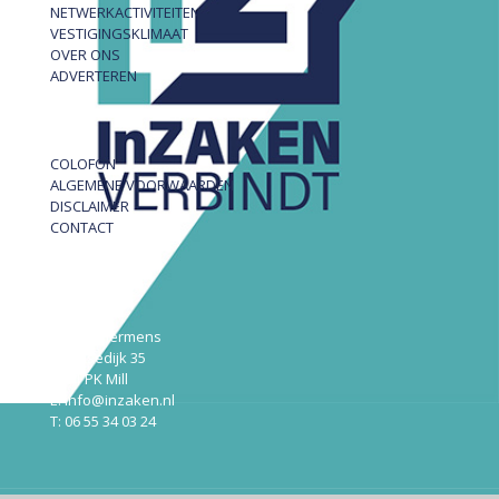
NETWERKACTIVITEITEN
VESTIGINGSKLIMAAT
OVER ONS
ADVERTEREN
COLOFON
ALGEMENE VOORWAARDEN
DISCLAIMER
CONTACT
InZAKEN
Robert Hermens
Udensedijk 35
5451 PK Mill
E: info@inzaken.nl
T: 06 55 34 03 24