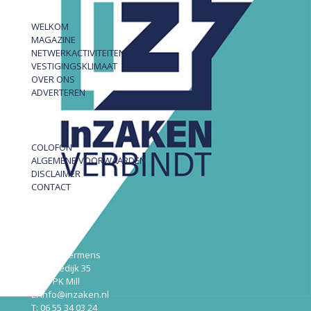
WELKOM
MAGAZINE
NETWERKACTIVITEITEN
VESTIGINGSKLIMAAT
OVER ONS
ADVERTEREN
COLOFON
ALGEMENE VOORWAARDEN
DISCLAIMER
CONTACT
InZAKEN
Robert Hermens
Udensedijk 35
5451 PK Mill
E: info@inzaken.nl
T: 06 55 34 03 24