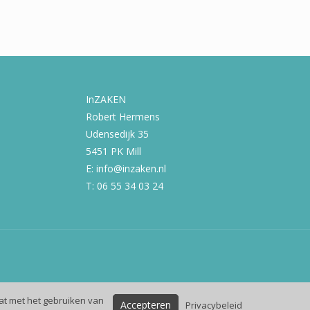
InZAKEN
Robert Hermens
Udensedijk 35
5451 PK Mill
E: info@inzaken.nl
T: 06 55 34 03 24
at met het gebruiken van
Accepteren
Privacybeleid