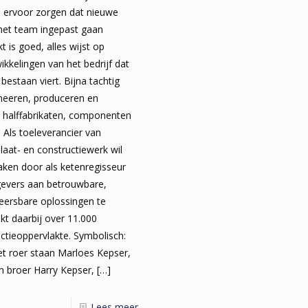
n ervoor zorgen dat nieuwe
 het team ingepast gaan
 is goed, alles wijst op
kkelingen van het bedrijf dat
g bestaan viert. Bijna tachtig
ineeren, produceren en
s halffabrikaten, componenten
Als toeleverancier van
aat- en constructiewerk wil
aken door als ketenregisseur
evers aan betrouwbare,
ersbare oplossingen te
kt daarbij over 11.000
ctieoppervlakte. Symbolisch:
het roer staan Marloes Kepser,
n broer Harry Kepser,
[…]
Lees meer