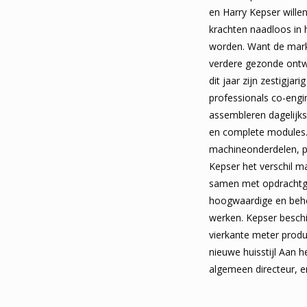
en Harry Kepser wille
krachten naadloos in
worden. Want de markt
verdere gezonde ontwi
dit jaar zijn zestigjari
professionals co-eng
assembleren dagelijk
en complete modules. 
machineonderdelen, pl
Kepser het verschil m
samen met opdrachtg
hoogwaardige en behe
werken. Kepser beschi
vierkante meter produ
nieuwe huisstijl Aan 
algemeen directeur, e