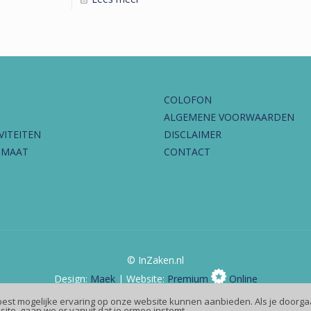
COLOFON
ALGEMENE VOORWAARDEN
VITEITEN
DISCLAIMER
IMAAT
CONTACT
© InZaken.nl
Design:
Maek
| Website:
Premium
Online
best mogelijke ervaring op onze website kunnen aanbieden. Als je doorga
site, gaan we er vanuit dat je ermee instemt.