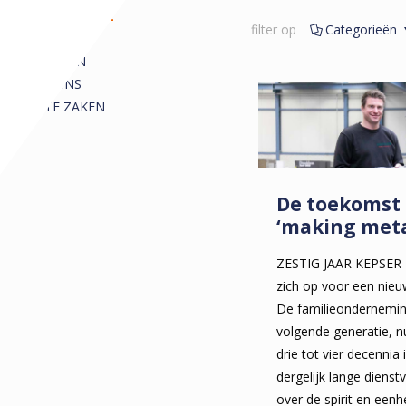
REDACTIONEEL
filter op
Categorieën
ALLE
ARTIKELEN
COLUMNS
KORTE ZAKEN
De toekomst 
‘making meta
ZESTIG JAAR KEPSER 
zich op voor een nieu
De familieondernemin
volgende generatie, n
drie tot vier decennia i
dergelijk lange dien
over de spirit en eenh