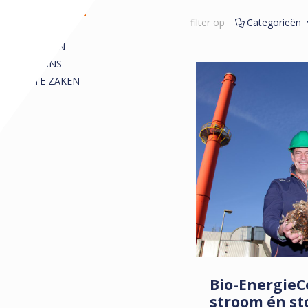
REDACTIONEEL
filter op
Categorieën
ALLE
ARTIKELEN
COLUMNS
KORTE ZAKEN
Bio-EnergieCe
stroom én st