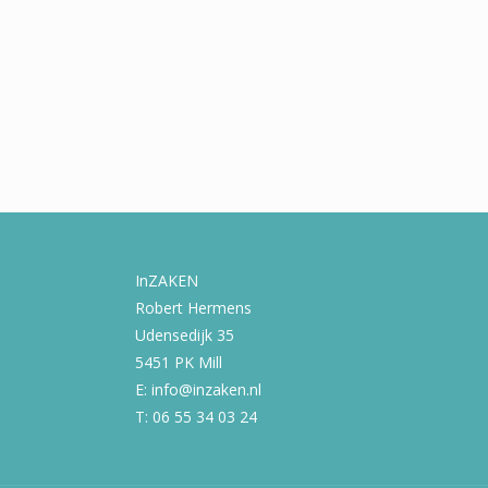
InZAKEN
Robert Hermens
Udensedijk 35
5451 PK Mill
E: info@inzaken.nl
T: 06 55 34 03 24