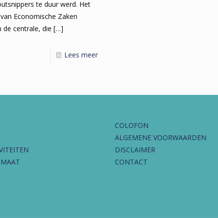
utsnippers te duur werd. Het
e van Economische Zaken
 de centrale, die
[…]
Lees meer
COLOFON
ALGEMENE VOORWAARDEN
VITEITEN
DISCLAIMER
IMAAT
CONTACT