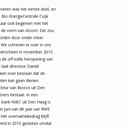
leveren was het eerste doel, en
e Bio-EnergieCentrale Cuijk
 jaar ook beginnen met het
n de vorm van stoom. Die zou
orden door onder meer
 We schreven er over in ons
verscheen in november 2015.
de off iciële heropening van
 laat directeur Daniël
eim over bestaan dat de
elen kan gaan dienen.
cteur van Biosco uit Den
rtners bestaat. In een
bank NIBC uit Den Haag is
in juni van dit jaar van RWE
Het overnamebedrag blijft
werd in 2010 gesloten omdat