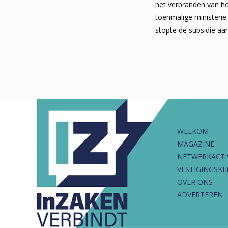
het verbranden van ho
toenmalige ministeri
stopte de subsidie aan
WELKOM
MAGAZINE
NETWERKACTI
VESTIGINGSKL
OVER ONS
ADVERTEREN