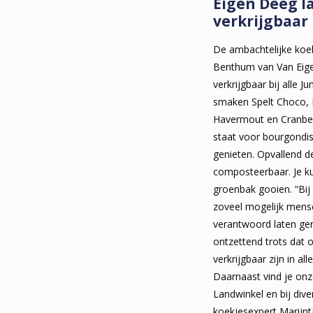
Eigen Deeg l
verkrijgbaar
De ambachtelijke koe
Benthum van Van Eigen
verkrijgbaar bij alle J
smaken Spelt Choco, 
Havermout en Cranber
staat voor bourgondi
genieten. Opvallend de
composteerbaar. Je k
groenbak gooien. “Bij
zoveel mogelijk mens
verantwoord laten gen
ontzettend trots dat 
verkrijgbaar zijn in al
Daarnaast vind je onz
Landwinkel en bij diver
koekjesexpert Marijn