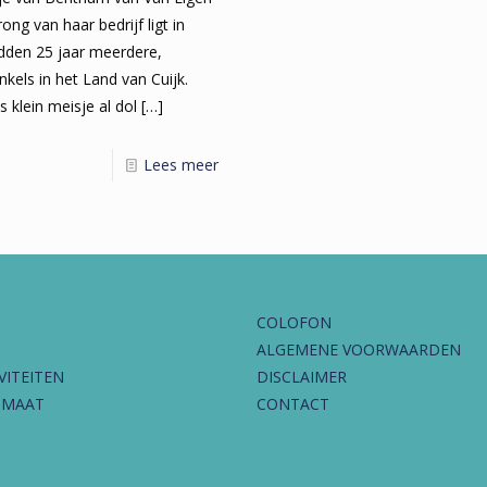
ng van haar bedrijf ligt in
dden 25 jaar meerdere,
kels in het Land van Cuijk.
s klein meisje al dol
[…]
Lees meer
COLOFON
ALGEMENE VOORWAARDEN
VITEITEN
DISCLAIMER
IMAAT
CONTACT