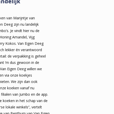
andelijk
ken van Marijntje van
 Deeg zijn nu landelijk
umbo’s. Je vindt hier nu de
Honing Amandel, Vijg
ry Kokos. Van Eigen Deeg
sch lekker én verantwoord
tail: de verpakking is geheel
unt ‘m dus gewoon in de
 Van Eigen Deeg willen we
en via onze koekjes
ieten. We zijn dan ook
onze koeken vanaf nu
le filialen van Jumbo en de app.
e koeken in het schap van de
se lokale winkels”, vertelt
tje van Benthum van Van Eigen