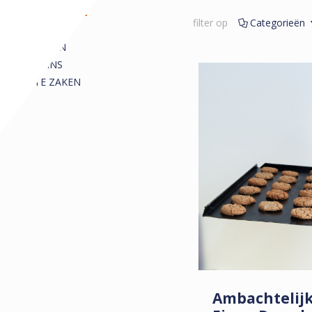
REDACTIONEEL
filter op
Categorieën
ALLE
ARTIKELEN
COLUMNS
KORTE ZAKEN
Ambachtelij