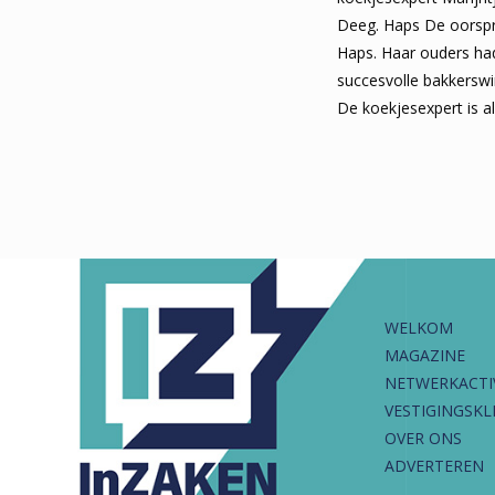
Deeg. Haps De oorspro
Haps. Haar ouders ha
succesvolle bakkerswin
De koekjesexpert is al
WELKOM
MAGAZINE
NETWERKACTI
VESTIGINGSKL
OVER ONS
ADVERTEREN