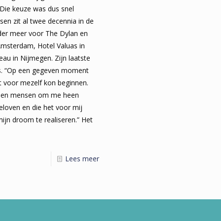
. Die keuze was dus snel
sen zit al twee decennia in de
nder meer voor The Dylan en
Amsterdam, Hotel Valuas in
eau in Nijmegen. Zijn laatste
’s. “Op een gegeven moment
st voor mezelf kon beginnen.
ndien mensen om me heen
eloven en die het voor mij
jn droom te realiseren.” Het
Lees meer