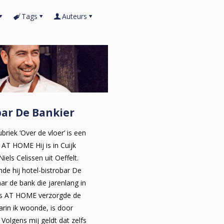
Tags
Auteurs
bar De Bankier
iek ‘Over de vloer’ is een
 AT HOME Hij is in Cuijk
els Celissen uit Oeffelt.
de hij hotel-bistrobar De
ar de bank die jarenlang in
ns AT HOME verzorgde de
aarin ik woonde, is door
Volgens mij geldt dat zelfs