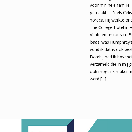
voor m’n hele familie
gemaakt…” Niels Celis
horeca. Hij werkte o
The College Hotel in 
Venlo en restaurant B
‘baas’ was Humphrey
vond ik dat ik ook be
Daarbij had ik bove
verzameld die in mij g
ook mogelijk maken mi
werd
[…]