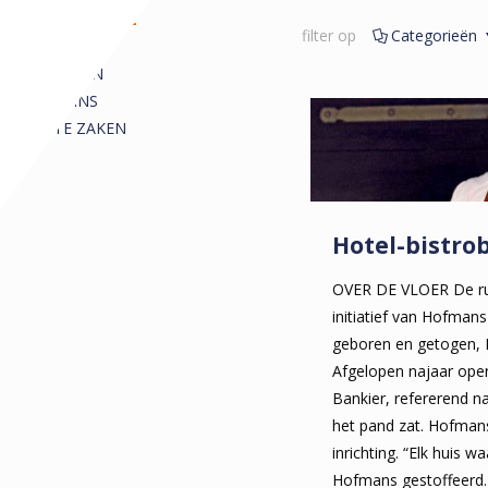
REDACTIONEEL
filter op
Categorieën
ALLE
ARTIKELEN
COLUMNS
KORTE ZAKEN
Hotel-bistro
OVER DE VLOER De rubr
initiatief van Hofmans
geboren en getogen, Ni
Afgelopen najaar open
Bankier, refererend na
het pand zat. Hofma
inrichting. “Elk huis w
Hofmans gestoffeerd. 