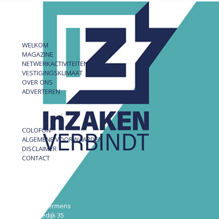
WELKOM
MAGAZINE
NETWERKACTIVITEITEN
VESTIGINGSKLIMAAT
OVER ONS
ADVERTEREN
COLOFON
ALGEMENE VOORWAARDEN
DISCLAIMER
CONTACT
InZAKEN
Robert Hermens
Udensedijk 35