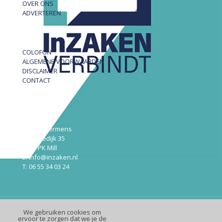
OVER ONS
ADVERTEREN
COLOFON
ALGEMENE VOORWAARDEN
DISCLAIMER
CONTACT
InZAKEN
Robert Hermens
Udensedijk 35
5451 PK Mill
E: info@inzaken.nl
T: 06 55 34 03 24
We gebruiken cookies om
© InZaken.nl
ervoor te zorgen dat we je de