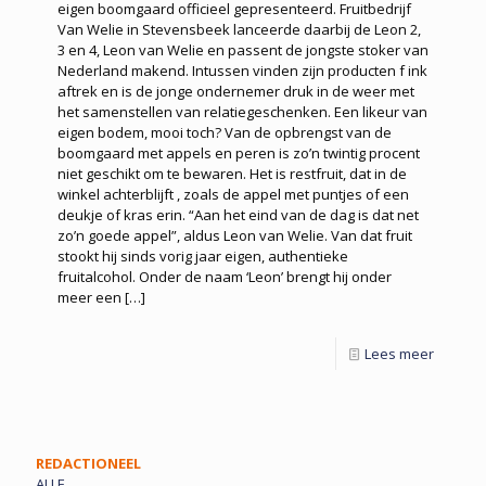
eigen boomgaard officieel gepresenteerd. Fruitbedrijf
Van Welie in Stevensbeek lanceerde daarbij de Leon 2,
3 en 4, Leon van Welie en passent de jongste stoker van
Nederland makend. Intussen vinden zijn producten f ink
aftrek en is de jonge ondernemer druk in de weer met
het samenstellen van relatiegeschenken. Een likeur van
eigen bodem, mooi toch? Van de opbrengst van de
boomgaard met appels en peren is zo’n twintig procent
niet geschikt om te bewaren. Het is restfruit, dat in de
winkel achterblijft , zoals de appel met puntjes of een
deukje of kras erin. “Aan het eind van de dag is dat net
zo’n goede appel”, aldus Leon van Welie. Van dat fruit
stookt hij sinds vorig jaar eigen, authentieke
fruitalcohol. Onder de naam ‘Leon’ brengt hij onder
meer een
[…]
Lees meer
REDACTIONEEL
ALLE