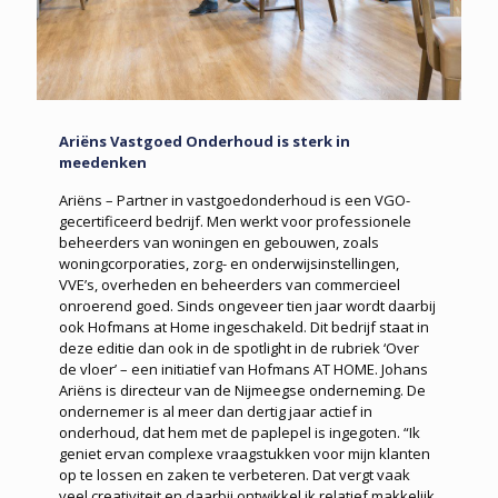
Ariëns Vastgoed Onderhoud is sterk in
meedenken
Ariëns – Partner in vastgoedonderhoud is een VGO-
gecertificeerd bedrijf. Men werkt voor professionele
beheerders van woningen en gebouwen, zoals
woningcorporaties, zorg- en onderwijsinstellingen,
VVE’s, overheden en beheerders van commercieel
onroerend goed. Sinds ongeveer tien jaar wordt daarbij
ook Hofmans at Home ingeschakeld. Dit bedrijf staat in
deze editie dan ook in de spotlight in de rubriek ‘Over
de vloer’ – een initiatief van Hofmans AT HOME. Johans
Ariëns is directeur van de Nijmeegse onderneming. De
ondernemer is al meer dan dertig jaar actief in
onderhoud, dat hem met de paplepel is ingegoten. “Ik
geniet ervan complexe vraagstukken voor mijn klanten
op te lossen en zaken te verbeteren. Dat vergt vaak
veel creativiteit en daarbij ontwikkel ik relatief makkelijk