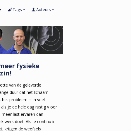
Tags
Auteurs
meer fysieke
zin!
ootte van de geleverde
lange duur dat het lichaam
, het probleem is in veel
 als je de hele dag rustig v oor
e meer last ervaren dan
k werk doet. Als je continu in
t, krijgen de weefsels