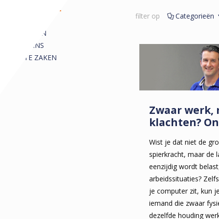
REDACTIONEEL
filter op
Categorieën
ALLE
ARTIKELEN
COLUMNS
KORTE ZAKEN
Zwaar werk, 
klachten? On
Wist je dat niet de gr
spierkracht, maar de 
eenzijdig wordt belast
arbeidssituaties? Zelfs
je computer zit, kun j
iemand die zwaar fysie
dezelfde houding werk