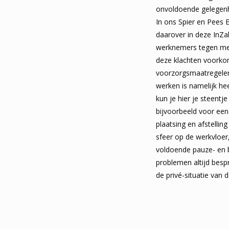
onvoldoende gelegenh
In ons Spier en Pees 
daarover in deze InZ
werknemers tegen met
deze klachten voork
voorzorgsmaatregele
werken is namelijk hee
kun je hier je steentj
bijvoorbeeld voor een
plaatsing en afstellin
sfeer op de werkvloe
voldoende pauze- e
problemen altijd besp
de privé-situatie van