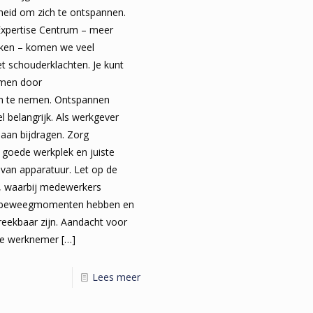
eid om zich te ontspannen.
Expertise Centrum – meer
aken – komen we veel
 schouderklachten. Je kunt
omen door
n te nemen. Ontspannen
l belangrijk. Als werkgever
e aan bijdragen. Zorg
 goede werkplek en juiste
g van apparatuur. Let op de
r, waarbij medewerkers
n beweegmomenten hebben en
reekbaar zijn. Aandacht voor
 de werknemer
[…]
Lees meer