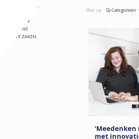
REDACTIONEEL
filter op
Categorieën
ALLE
ARTIKELEN
COLUMNS
KORTE ZAKEN
‘Meedenken 
met innovat