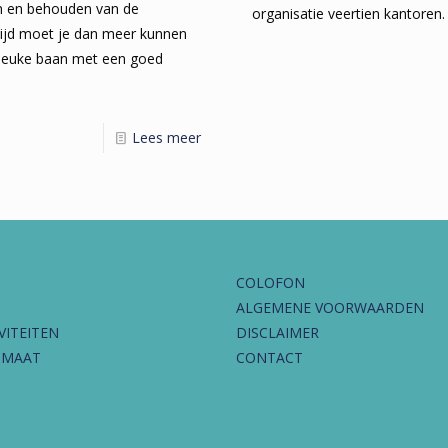
n en behouden van de
organisatie veertien kantoren. 
tijd moet je dan meer kunnen
 leuke baan met een goed
Lees meer
COLOFON
ALGEMENE VOORWAARDEN
VITEITEN
DISCLAIMER
IMAAT
CONTACT