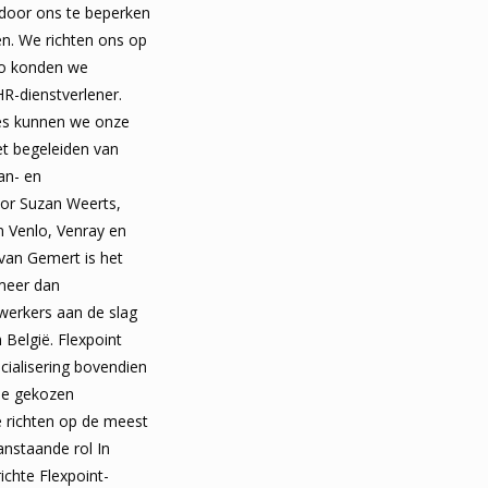
t door ons te beperken
n. We richten ons op
 Zo konden we
HR-dienstverlener.
es kunnen we onze
et begeleiden van
an- en
or Suzan Weerts,
 Venlo, Venray en
 van Gemert is het
 meer dan
erkers aan de slag
n België. Flexpoint
ialisering bovendien
 de gekozen
e richten op de meest
nstaande rol In
ichte Flexpoint-