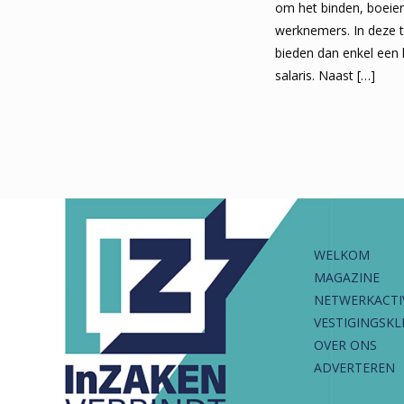
om het binden, boeie
werknemers. In deze 
bieden dan enkel een
salaris. Naast
[…]
WELKOM
MAGAZINE
NETWERKACTI
VESTIGINGSKL
OVER ONS
ADVERTEREN