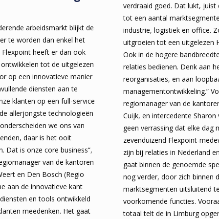
verdraaid goed. Dat lukt, juis
tot een aantal marktsegmente
derende arbeidsmarkt blijkt de
industrie, logistiek en office.
er te worden dan enkel het
uitgroeien tot een uitgelezen 
. Flexpoint heeft er dan ook
Ook in de hogere bandbreedt
 ontwikkelen tot de uitgelezen
relaties bedienen. Denk aan h
or op een innovatieve manier
reorganisaties, en aan loopba
vullende diensten aan te
managementontwikkeling.” Vo
ze klanten op een full-service
regiomanager van de kantoren
e allerjongste technologieën
Cuijk, en intercedente Sharon
 onderscheiden we ons van
geen verrassing dat elke dag
enden, daar is het ooit
zevenduizend Flexpoint-medew
 Dat is onze core business”,
zijn bij relaties in Nederland e
regiomanager van de kantoren
gaat binnen de genoemde spec
 Weert en Den Bosch (Regio
nog verder, door zich binnen
e aan de innovatieve kant
marktsegmenten uitsluitend t
diensten en tools ontwikkeld
voorkomende functies. Vooraa
lanten meedenken. Het gaat
totaal telt de in Limburg opger