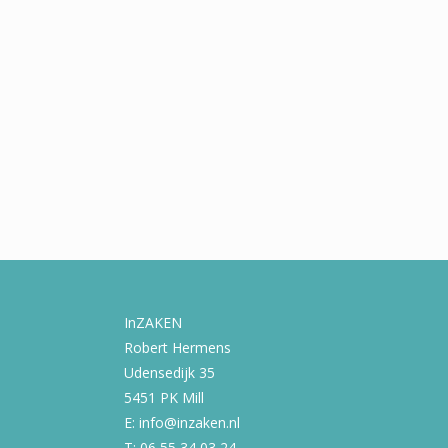
InZAKEN
Robert Hermens
Udensedijk 35
5451 PK Mill
E: info@inzaken.nl
T: 06 55 34 03 24