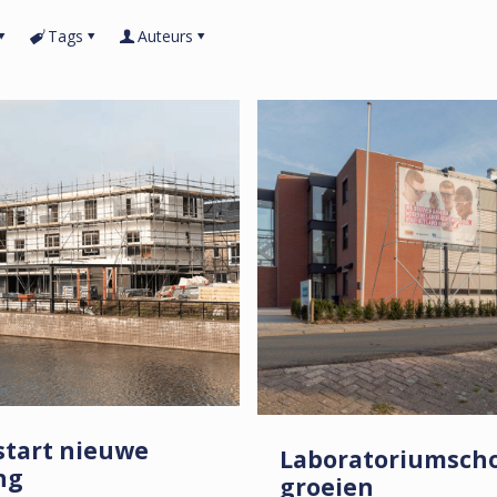
Tags
Auteurs
 start nieuwe
Laboratoriumscho
ng
groeien