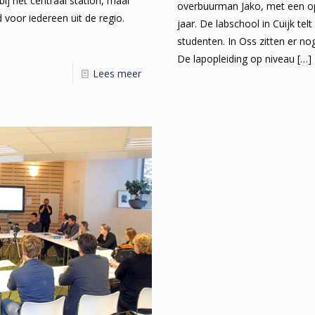
bij het centraal station, maar
overbuurman Jako, met een op
d voor iedereen uit de regio.
jaar. De labschool in Cuijk tel
studenten. In Oss zitten er n
De lapopleiding op niveau
[…]
Lees meer