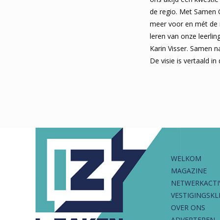
de regio. Met Samen 
meer voor en mét de r
leren van onze leerling
Karin Visser. Samen 
De visie is vertaald in
WELKOM
MAGAZINE
NETWERKACTI
VESTIGINGSKL
OVER ONS
ADVERTEREN