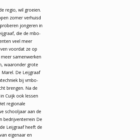
e regio, wil groeien.
open zomer verhuisd
 proberen jongeren in
ijgraaf, die de mbo-
denten veel meer
even voordat ze op
en meer samenwerken
en, waaronder grote
 Marel. De Leijgraaf
mtechniek bij vmbo-
cht brengen. Na de
in Cuijk ook lessen
et regionale
uwe schooljaar aan de
n bedrijventerrein De
 de Leijgraaf heeft de
 van eigenaar en