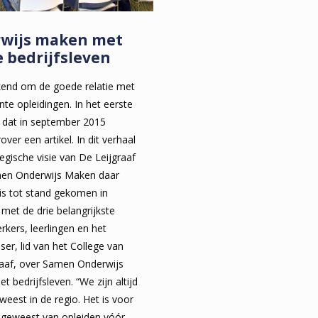
wijs maken met
e bedrijfsleven
kend om de goede relatie met
ante opleidingen. In het eerste
dat in september 2015
ver een artikel. In dit verhaal
egische visie van De Leijgraaf
amen Onderwijs Maken daar
 is tot stand gekomen in
et de drie belangrijkste
kers, leerlingen en het
sser, lid van het College van
raaf, over Samen Onderwijs
t bedrijfsleven. “We zijn altijd
weest in de regio. Het is voor
e geweest van opleiden vóór