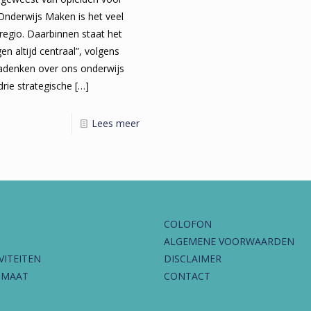
Onderwijs Maken is het veel
egio. Daarbinnen staat het
en altijd centraal”, volgens
nadenken over ons onderwijs
 drie strategische
[…]
Lees meer
COLOFON
ALGEMENE VOORWAARDEN
VITEITEN
DISCLAIMER
IMAAT
CONTACT