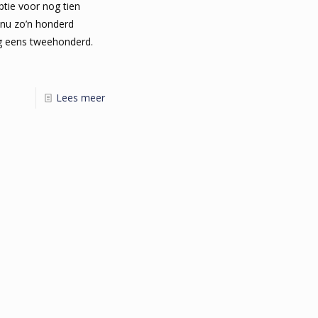
tie voor nog tien
t nu zo’n honderd
og eens tweehonderd.
Lees meer