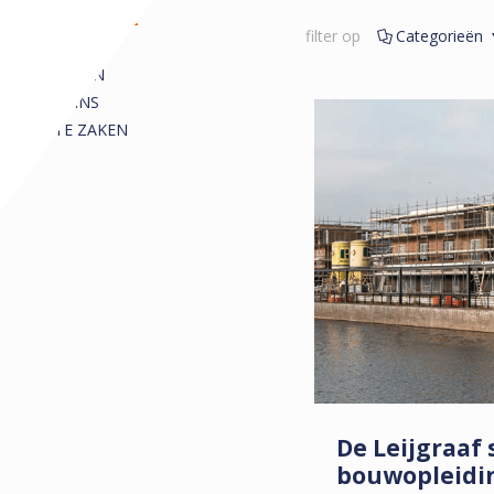
REDACTIONEEL
filter op
Categorieën
ALLE
ARTIKELEN
COLUMNS
KORTE ZAKEN
De Leijgraaf
bouwopleidi