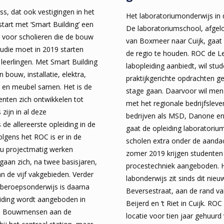
ss, dat ook vestigingen in het
Het laboratoriumonderwijs in d
start met ‘Smart Building’ een
De laboratoriumschool, afgel
 voor scholieren die de bouw
van Boxmeer naar Cuijk, gaat
tudie moet in 2019 starten
de regio te houden. ROC de Le
g leerlingen. Met Smart Building
labopleiding aanbiedt, wil stu
bouw, installatie, elektra,
praktijkgerichte opdrachten g
t en meubel samen. Het is de
stage gaan. Daarvoor wil m
enten zich ontwikkelen tot
met het regionale bedrijfslev
 zijn in al deze
bedrijven als MSD, Danone en
 de allereerste opleiding in de
gaat de opleiding laboratoriu
olgens het ROC is er in de
scholen extra onder de aanda
u projectmatig werken
zomer 2019 krijgen studenten 
gaan zich, na twee basisjaren,
procestechniek aangeboden. H
an de vijf vakgebieden. Verder
labonderwijs zit sinds dit nie
 beroepsonderwijs is daarna
Beversestraat, aan de rand va
eiding wordt aangeboden in
Beijerd en ‘t Riet in Cuijk. ROC
van Bouwmensen aan de
locatie voor tien jaar gehuurd