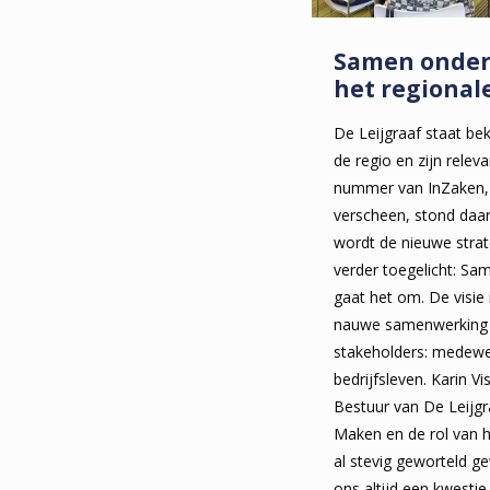
Samen onder
het regional
De Leijgraaf staat be
de regio en zijn relev
nummer van InZaken, 
verscheen, stond daaro
wordt de nieuwe strat
verder toegelicht: S
gaat het om. De visie
nauwe samenwerking m
stakeholders: medewer
bedrijfsleven. Karin Vi
Bestuur van De Leijg
Maken en de rol van he
al stevig geworteld ge
ons altijd een kwesti