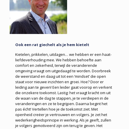
Ook een rat giechelt als je hem kietelt
Kietelen, prikkelen, uitdagen… we hebben er een haat-
liefdeverhouding mee. We hebben behoefte aan
comfort en zekerheid, terwijl de veranderende
omgeving vraagt om uitgedaagd te worden. Doorbreek
de weerstand en daag uit tot een ‘mindset’ die open
staat voor nieuwe inzichten en groei. Hoe? Door er
leiding aan te geven! Een leider gaat voorop en verkent
die onzekere toekomst. Lastig: het vraagt kracht om uit
de waan van de dag te stappen, je te verdiepen in de
veranderingen en ze te begrijpen. Daarna begint het
pas écht! Vertellen hoe je de toekomst ziet. Met
openheid creëer je vertrouwen en volgers. Je zet het
wederkerigheidsprincipe in werking. Als je geeft, zullen
je volgers gemotiveerd zijn om terug te geven. Het