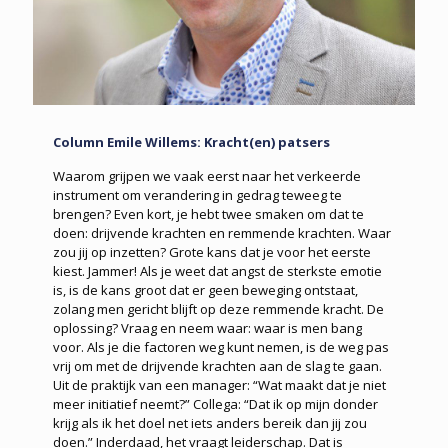
Column Emile Willems: Kracht(en) patsers
Waarom grijpen we vaak eerst naar het verkeerde
instrument om verandering in gedrag teweeg te
brengen? Even kort, je hebt twee smaken om dat te
doen: drijvende krachten en remmende krachten. Waar
zou jij op inzetten? Grote kans dat je voor het eerste
kiest. Jammer! Als je weet dat angst de sterkste emotie
is, is de kans groot dat er geen beweging ontstaat,
zolang men gericht blijft op deze remmende kracht. De
oplossing? Vraag en neem waar: waar is men bang
voor. Als je die factoren weg kunt nemen, is de weg pas
vrij om met de drijvende krachten aan de slag te gaan.
Uit de praktijk van een manager: “Wat maakt dat je niet
meer initiatief neemt?” Collega: “Dat ik op mijn donder
krijg als ik het doel net iets anders bereik dan jij zou
doen.” Inderdaad, het vraagt leiderschap. Dat is