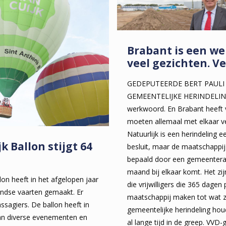
Brabant is een w
veel gezichten. Ve
GEDEPUTEERDE BERT PAULI
GEMEENTELIJKE HERINDELING 
werkwoord. En Brabant heeft v
moeten allemaal met elkaar ve
Natuurlijk is een herindeling 
k Ballon stijgt 64
besluit, maar de maatschappij
bepaald door een gemeentera
maand bij elkaar komt. Het zij
lon heeft in het afgelopen jaar
die vrijwilligers die 365 dagen 
andse vaarten gemaakt. Er
maatschappij maken tot wat ze
ssagiers. De ballon heeft in
gemeentelijke herindeling hou
n diverse evenementen en
al lange tijd in de greep. VVD