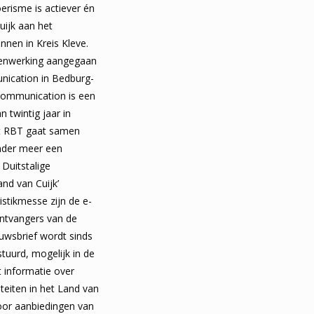
risme is actiever én
uijk aan het
nnen in Kreis Kleve.
enwerking aangegaan
nication in Bedburg-
Communication is een
 twintig jaar in
et RBT gaat samen
nder meer een
 Duitstalige
nd van Cuijk’
stikmesse zijn de e-
ontvangers van de
uwsbrief wordt sinds
stuurd, mogelijk in de
t informatie over
teiten in het Land van
voor aanbiedingen van