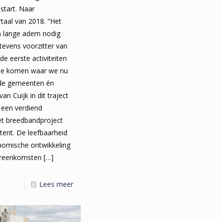
start. Naar
taal van 2018. “Het
en lange adem nodig
 tevens voorzitter van
de eerste activiteiten
 te komen waar we nu
de gemeenten én
n Cuijk in dit traject
 een verdiend
het breedbandproject
tent. De leefbaarheid
nomische ontwikkeling
ereenkomsten
[…]
Lees meer