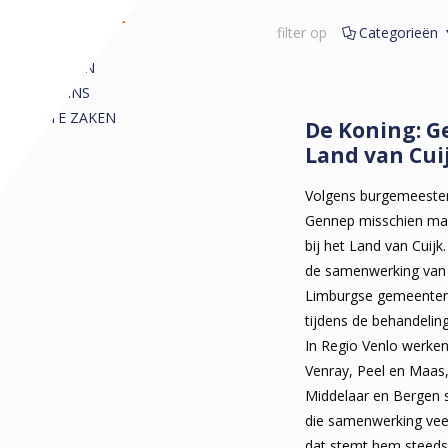
REDACTIONEEL
filter op
Categorieën
ALLE
ARTIKELEN
COLUMNS
KORTE ZAKEN
De Koning: G
Land van Cui
Volgens burgemeeste
Gennep misschien maa
bij het Land van Cuijk
de samenwerking van
Limburgse gemeenten.
tijdens de behandelin
In Regio Venlo werke
Venray, Peel en Maas
Middelaar en Bergen 
die samenwerking veel
dat stemt hem steeds