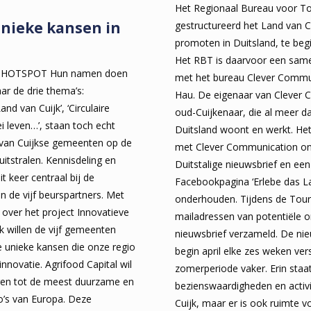
Het Regionaal Bureau voor Toe
unieke kansen in
gestructureerd het Land van C
promoten in Duitsland, te begi
Het RBT is daarvoor een sam
S HOTSPOT Hun namen doen
met het bureau Clever Commu
ar de drie thema’s:
Hau. De eigenaar van Clever 
nd van Cuijk’, ‘Circulaire
oud-Cuijkenaar, die al meer dan
i leven…’, staan toch echt
Duitsland woont en werkt. H
 van Cuijkse gemeenten op de
met Clever Communication o
uitstralen. Kennisdeling en
Duitstalige nieuwsbrief en een
 keer centraal bij de
Facebookpagina ‘Erlebe das La
n de vijf beurspartners. Met
onderhouden. Tijdens de Touri
over het project Innovatieve
mailadressen van potentiële 
k willen de vijf gemeenten
nieuwsbrief verzameld. De nie
e unieke kansen die onze regio
begin april elke zes weken ver
innovatie. Agrifood Capital wil
zomerperiode vaker. Erin staa
oren tot de meest duurzame en
bezienswaardigheden en activi
o’s van Europa. Deze
Cuijk, maar er is ook ruimte 