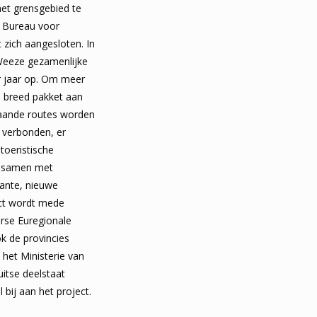
het grensgebied te
l Bureau voor
 zich aangesloten. In
 Weeze gezamenlijke
r jaar op. Om meer
n breed pakket aan
taande routes worden
 verbonden, er
oeristische
n samen met
ante, nieuwe
ct wordt mede
rse Euregionale
k de provincies
het Ministerie van
itse deelstaat
 bij aan het project.