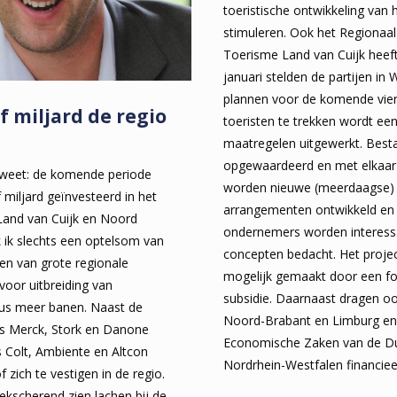
toeristische ontwikkeling van 
stimuleren. Ook het Regionaa
Toerisme Land van Cuijk heeft
januari stelden de partijen in
plannen voor de komende vie
f miljard de regio
toeristen te trekken wordt ee
maatregelen uitgewerkt. Bes
opgewaardeerd en met elkaar
t weet: de komende periode
worden nieuwe (meerdaagse) t
 miljard geïnvesteerd in het
arrangementen ontwikkeld e
 Land van Cuijk en Noord
ondernemers worden interess
 ik slechts een optelsom van
concepten bedacht. Het proje
gen van grote regionale
mogelijk gemaakt door een fo
voor uitbreiding van
subsidie. Daarnaast dragen oo
us meer banen. Naast de
Noord-Brabant en Limburg en 
als Merck, Stork en Danone
Economische Zaken van de Du
s Colt, Ambiente en Altcon
Nordrhein-Westfalen financieel
f zich te vestigen in de regio.
kscherend zien lachen bij de