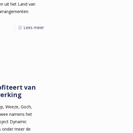
en uit het Land van
arrangementen.
Lees meer
ofiteert van
erking
p, Weeze, Goch,
 twee namens het
roject Dynamic
s onder meer de