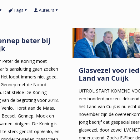
Tags
Auteurs
ennep beter bij
jk
r Peter de Koning moet
Glasvezel voor ie
r ’s aansluiting gaan zoeken
Land van Cuijk
. Het loopt immers niet goed,
 Gennep met de Noord-
UITROL START KOMEND VOOR
 Dat stelde De Koning
een honderd procent dekkend 
g van de begroting voor 2018.
het Land van Cuijk is nu echt d
n Venlo, Horst aan de Maas,
november zijn de overeenkom
, Beesel, Gennep, Mook en
jong bedrijf dat gespecialiseer
samen. Volgens De Koning is
glasvezel, door zowel LVCNE
 te sterk gericht op Venlo, en
ondertekend. Zodra E-Fiber de
 minder tevreden. “Misschien