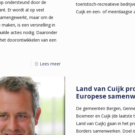
lop ondersteund door de
toeristisch-recreatieve bedrijv
nt. Er wordt al op veel
Cuijk en een- of meerdaagse 
 samengewerkt, maar om de
 maken, is een versnelling in
aalde acties nodig. Daaronder
n het doorontwikkelen van een
Lees meer
Land van Cuijk pr
Europese samenw
De gemeenten Bergen, Genne
Boxmeer en Cuijk (de laatste
Land van Cuijk) gaan in het p
Borders samenwerken. Doel i