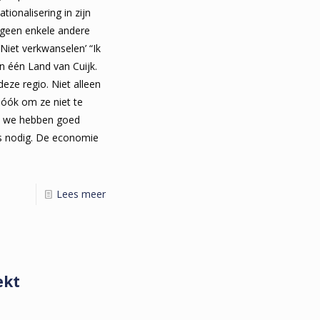
tionalisering in zijn
o geen enkele andere
‘Niet verkwanselen’ “Ik
 één Land van Cuijk.
deze regio. Niet alleen
óók om ze niet te
ng, we hebben goed
js nodig. De economie
Lees meer
ekt