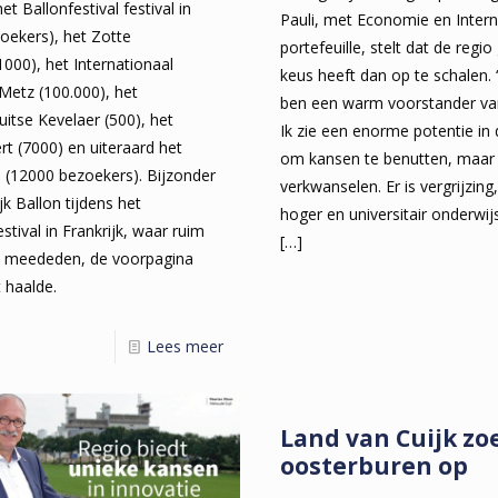
et Ballonfestival festival in
Pauli, met Economie en Interna
oekers), het Zotte
portefeuille, stelt dat de regi
(1000), het Internationaal
keus heeft dan op te schalen. 
 Metz (100.000), het
ben een warm voorstander van
Duitse Kevelaer (500), het
Ik zie een enorme potentie in 
rt (7000) en uiteraard het
om kansen te benutten, maar 
e (12000 bezoekers). Bijzonder
verkwanselen. Er is vergrijzi
jk Ballon tijdens het
hoger en universitair onderwi
stival in Frankrijk, waar ruim
[…]
n meededen, de voorpagina
 haalde.
Lees meer
Land van Cuijk zo
oosterburen op