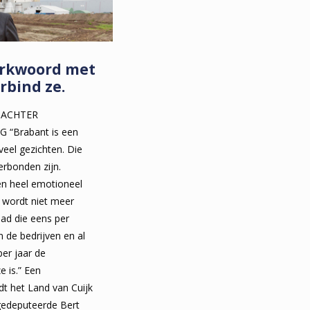
erkwoord met
rbind ze.
 ACHTER
“Brabant is een
eel gezichten. Die
rbonden zijn.
een heel emotioneel
 wordt niet meer
ad die eens per
n de bedrijven en al
per jaar de
 is.” Een
dt het Land van Cuijk
-gedeputeerde Bert