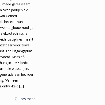
, mede gerealiseerd
 twee partijen die
 Van Gemert
nds het eind van de
de werktuigbouwkundige
n elektrotechnische
 beide disciplines maakt
inzetbaar voor zowel
arkt. Een uitgangspunt
gevoerd. Massief-
hting in 1965 bedient
striële wasserijen.
generatie aan het roer
g: “Van een
s ontwikkeld
[…]
Lees meer