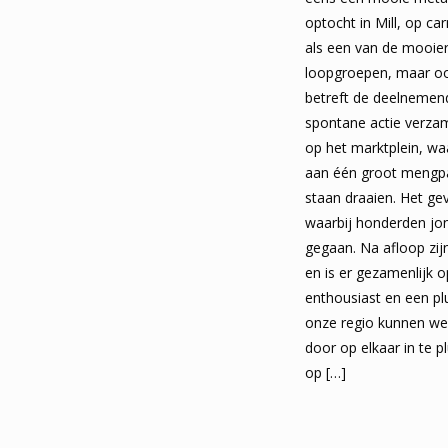
optocht in Mill, op ca
als een van de mooier
loopgroepen, maar oo
betreft de deelnemende
spontane actie verzam
op het marktplein, wa
aan één groot mengpa
staan draaien. Het ge
waarbij honderden jon
gegaan. Na afloop zijn
en is er gezamenlijk 
enthousiast en een p
onze regio kunnen we
door op elkaar in te p
op
[…]