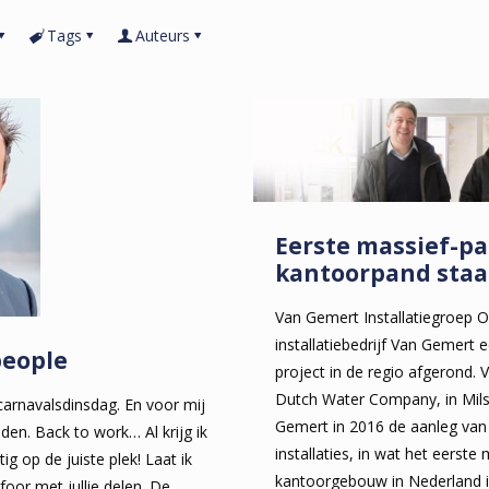
Tags
Auteurs
Eerste massief-pa
kantoorpand staa
Van Gemert Installatiegroep O
installatiebedrijf Van Gemert
people
project in de regio afgerond. 
Dutch Water Company, in Mils
et carnavalsdinsdag. En voor mij
Gemert in 2016 de aanleg van d
eden. Back to work… Al krijg ik
installaties, in wat het eerste
ig op de juiste plek! Laat ik
kantoorgebouw in Nederland 
or met jullie delen. De