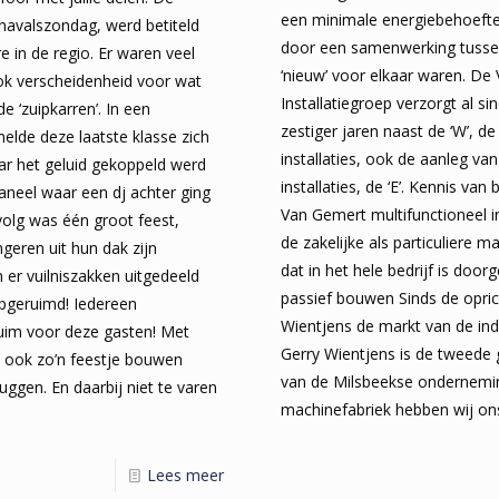
een minimale energiebehoefte
rnavalszondag, werd betiteld
door een samenwerking tussen
e in de regio. Er waren veel
‘nieuw’ voor elkaar waren. De
k verscheidenheid voor wat
Installatiegroep verzorgt al si
 ‘zuipkarren’. In een
zestiger jaren naast de ‘W’, 
elde deze laatste klasse zich
installaties, ook de aanleg va
ar het geluid gekoppeld werd
installaties, de ‘E’. Kennis van
neel waar een dj achter ging
Van Gemert multifunctioneel 
volg was één groot feest,
de zakelijke als particuliere m
geren uit hun dak zijn
dat in het hele bedrijf is door
 er vuilniszakken uitgedeeld
passief bouwen Sinds de opric
opgeruimd! Iedereen
Wientjens de markt van de indu
luim voor deze gasten! Met
Gerry Wientjens is de tweede 
 ook zo’n feestje bouwen
van de Milsbeekse ondernemin
luggen. En daarbij niet te varen
machinefabriek hebben wij on
Lees meer