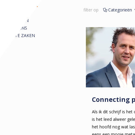
REDACTIONEEL
filter op
Categorieën
ALLE
ARTIKELEN
COLUMNS
KORTE ZAKEN
Connecting 
Als ik dit schrijf is h
is het leed alweer gel
het hoofd nog wat last
eens een mooie metafo