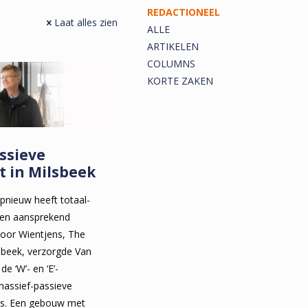
REDACTIONEEL
Laat alles zien
ALLE
ARTIKELEN
COLUMNS
KORTE ZAKEN
ssieve
t in Milsbeek
pnieuw heeft totaal-
 een aansprekend
Voor Wientjens, The
beek, verzorgde Van
e ‘W’- en ‘E’-
 massief-passieve
is. Een gebouw met