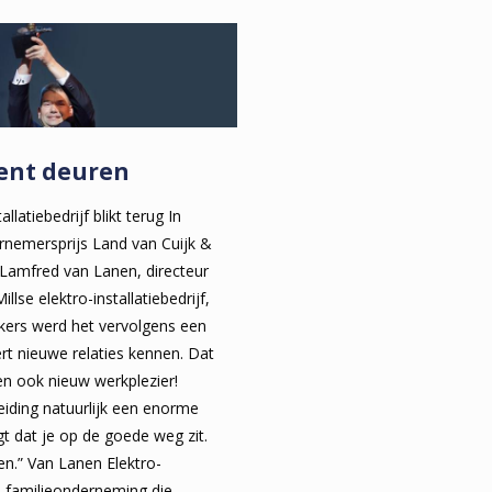
pent deuren
llatiebedrijf blikt terug In
rnemersprijs Land van Cuijk &
Lamfred van Lanen, directeur
llse elektro-installatiebedrijf,
kers werd het vervolgens een
eert nieuwe relaties kennen. Dat
en ook nieuw werkplezier!
eiding natuurlijk een enorme
gt dat je op de goede weg zit.
en.” Van Lanen Elektro-
een familieonderneming die