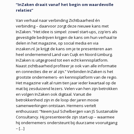
“InZaken draait vanaf het begin om waardevolle
relaties”
Van verhaal naar verbinding Zichtbaarheid én
verbinding – daarvoor zorgt deze nieuwe kans met
InZaken. “Het idee is simpel: zowel start-ups, zzp’ers als
gevestigde bedrijven krijgen de kans om hun verhaal te
delen in het magazine, op social media en via
inzaken.nl. Je krijgt de kans om je te presenteren aan
heel ondernemend Land van Cuijk en Noord-Limburg.
InZaken is uitgegroeid tot een echt kennisplatform.
Naast zichtbaarheid profiteer je ook van alle informatie
en connecties die er al zijn.” Verbinden InZaken is het
grootste ondernemers- en kennisplatform van de regio.
Het magazine valt al ruim tien jaar ieder kwartaal op de
mat bij zesduizend lezers. Velen van hen zijn betrokken
en volgen InZaken ook digitaal. Vanuit die
betrokkenheid zijn in de loop der jaren mooie
samenwerkingen ontstaan. Hermens vertelt
enthousiast: “Neem Juul Schelbergen van JS Sustainable
Consultancy. Hij presenteerde zijn start-up – waarmee
hij ondernemers ondersteunt bij duurzame vooruitgang
–
[…]