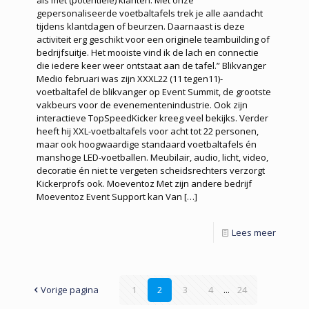
als met (potentiële) klanten. Met onze
gepersonaliseerde voetbaltafels trek je alle aandacht
tijdens klantdagen of beurzen. Daarnaast is deze
activiteit erg geschikt voor een originele teambuilding of
bedrijfsuitje. Het mooiste vind ik de lach en connectie
die iedere keer weer ontstaat aan de tafel.” Blikvanger
Medio februari was zijn XXXL22 (11 tegen11)-
voetbaltafel de blikvanger op Event Summit, de grootste
vakbeurs voor de evenementenindustrie. Ook zijn
interactieve TopSpeedKicker kreeg veel bekijks. Verder
heeft hij XXL-voetbaltafels voor acht tot 22 personen,
maar ook hoogwaardige standaard voetbaltafels én
manshoge LED-voetballen. Meubilair, audio, licht, video,
decoratie én niet te vergeten scheidsrechters verzorgt
Kickerprofs ook. Moeventoz Met zijn andere bedrijf
Moeventoz Event Support kan Van
[…]
Lees meer
Vorige pagina
1
2
3
4
...
24