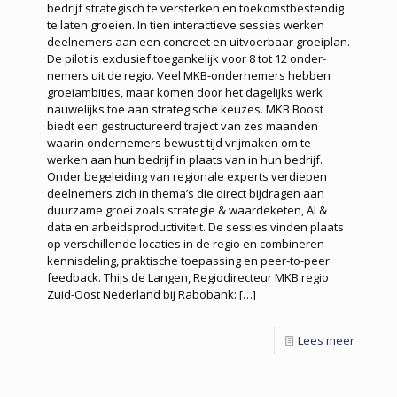
bedrijf strategisch te versterken en toekomstbestendig
te laten groeien. In tien interactieve sessies werken
deelnemers aan een concreet en uitvoerbaar groeiplan.
De pilot is exclusief toegankelijk voor 8 tot 12 onder­
nemers uit de regio. Veel MKB-ondernemers hebben
groei­ambities, maar komen door het dagelijks werk
nauwelijks toe aan strategische keuzes. MKB Boost
biedt een gestructureerd traject van zes maanden
waarin ondernemers bewust tijd vrijmaken om te
werken aan hun bedrijf in plaats van in hun bedrijf.
Onder begeleiding van regionale experts verdiepen
deelnemers zich in thema’s die direct bijdragen aan
duurzame groei zoals strategie & waardeketen, AI &
data en arbeidsproductiviteit. De sessies vinden plaats
op verschillende locaties in de regio en combineren
kennisdeling, praktische toepassing en peer-to-peer
feedback. Thijs de Langen, Regiodirecteur MKB regio
Zuid-Oost Nederland bij Rabobank:
[…]
Lees meer