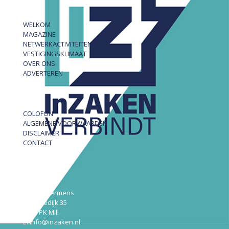
WELKOM
MAGAZINE
NETWERKACTIVITEITEN
VESTIGINGSKLIMAAT
OVER ONS
ADVERTEREN
COLOFON
ALGEMENE VOORWAARDEN
DISCLAIMER
CONTACT
InZAKEN
Robert Hermens
Udensedijk 35
5451 PK Mill
E: info@inzaken.nl